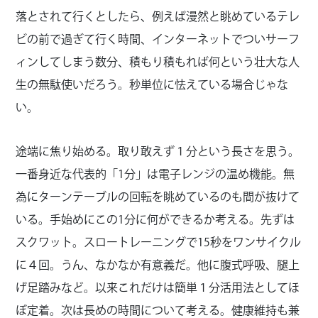
落とされて行くとしたら、例えば漫然と眺めているテレ
ビの前で過ぎて行く時間、インターネットでついサーフ
ィンしてしまう数分、積もり積もれば何という壮大な人
生の無駄使いだろう。秒単位に怯えている場合じゃな
い。
途端に焦り始める。取り敢えず１分という長さを思う。
一番身近な代表的「1分」は電子レンジの温め機能。無
為にターンテーブルの回転を眺めているのも間が抜けて
いる。手始めにこの1分に何ができるか考える。先ずは
スクワット。スロートレーニングで15秒をワンサイクル
に４回。うん、なかなか有意義だ。他に腹式呼吸、腿上
げ足踏みなど。以来これだけは簡単１分活用法としてほ
ぼ定着。次は長めの時間について考える。健康維持も兼