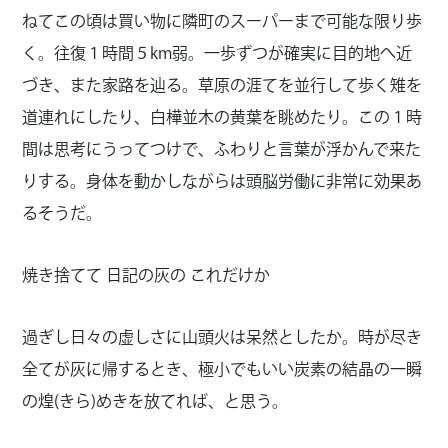
ねてこの頃は買い物に隣町のスーパーまで可能な限り歩
く。往復１時間５km弱。一歩ずつが確実に目的地へ近
づき、また家路を辿る。草原の涯てを並行して歩く雉を
道連れにしたり、白樺並木の黄葉を眺めたり。この１時
間は思考にうってつけで、ふわりと言葉が浮かんで来た
りする。身体を動かしながらは頭脳労働に非常に効果あ
るそうだ。
焼き捨てて 日記の灰の これだけか
過ぎし日々の虚しさに山頭火は呆然としたか。時が尽き
全てが灰に帰するとき、極小でもいい炭素の結晶の一瞬
の煌(きら)めきを放てれば、と思う。