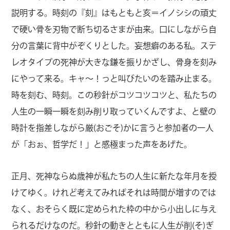
説明する。時刻の『刻』はもともと亥＝イノシシの頑丈
で硬い骨を刃物で断ち切るさまが由来。口にしながら自
分の言葉に背中がぞくりとした。妄想癖のある私。ステ
レオタイプの死神が大きな鎌を振りかざし、骨身を刻み
にやって来る。キャ～！っと叫びたいのを踏み止まる。
時を刻む、時刻。この秒針がコツコツコツと、私たちの
人生の一瞬一瞬を刻み削り取っていくんですよ、と壁の
時計を指差しながら厳(おごそ)かに言うと参加者の一人
が「おぉ、哲学だ！」と感極まった声をあげた。
正月、死神ならぬ歳神が私たちの人生に新たな年月を授
けてゆく。けれど考えてみればそれは時間が増すのでは
なく、おそらく既に定められた枠の中から小出しに与え
られるだけなのだ。秒針の動きとともに人生が削(そ)ぎ