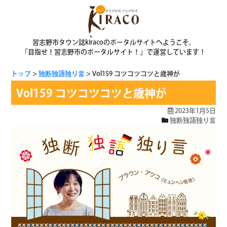
習志野市タウン誌kiracoのポータルサイトへようこそ。
「目指せ！習志野市のポータルサイト！」で運営しています！
トップ
独断独語独り言
Vol159 コツコツコツと歳神が
Vol159 コツコツコツと歳神が
2023年1月5日
独断独語独り言