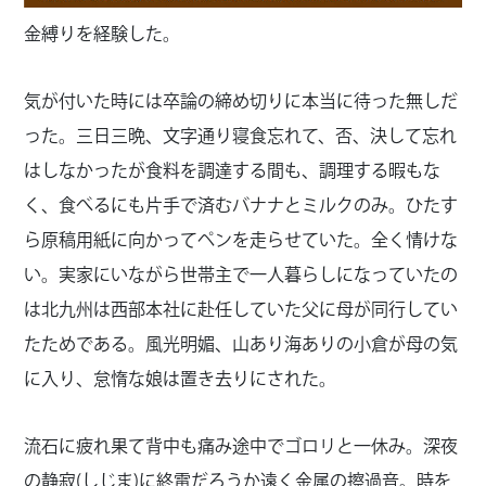
金縛りを経験した。
気が付いた時には卒論の締め切りに本当に待った無しだ
った。三日三晩、文字通り寝食忘れて、否、決して忘れ
はしなかったが食料を調達する間も、調理する暇もな
く、食べるにも片手で済むバナナとミルクのみ。ひたす
ら原稿用紙に向かってペンを走らせていた。全く情けな
い。実家にいながら世帯主で一人暮らしになっていたの
は北九州は西部本社に赴任していた父に母が同行してい
たためである。風光明媚、山あり海ありの小倉が母の気
に入り、怠惰な娘は置き去りにされた。
流石に疲れ果て背中も痛み途中でゴロリと一休み。深夜
の静寂(しじま)に終電だろうか遠く金属の擦過音。時を