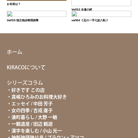
お名前は？
Vol152 永遠の絆
Vol155 独立独歩唯我独尊
vol164《 忍の一字七起八転 》
ホーム
KIRACOについて
シリーズコラム
好きです この店
真嶋ひろみのお料理大好き
エッセイ / 中田 芳子
女の四季 / 吉成 庸子
湊町暮らし / 大野 一敏
一鶴遺産 / 田辺 鶴遊
漢字を楽しむ / 小山 光一
独断独語独り言 / ブラウン・アツコ