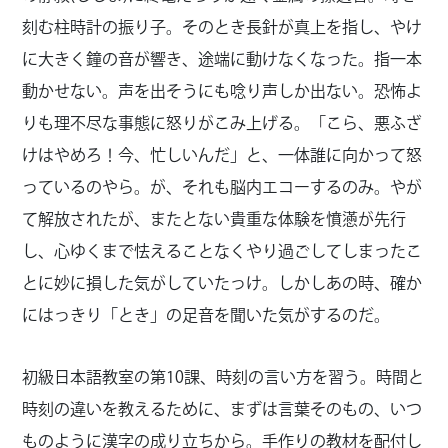
刻む柱時計の振り子。そのとき長針が真上を指し、やけ
に大きく鐘の音が響き、途端に動けなくなった。指一本
動かせない。声を出そうにも唸り声しか出ない。恐怖よ
りも理不尽な事態に怒りがこみ上げる。「こら、悪ふざ
けはやめろ！今、忙しいんだ」と、一体誰に向かって怒
っているのやら。が、それも脳内エコーするのみ。やが
て解放されたが、またとない貴重な体験を憤懣が先行
し、心ゆくまで怯えることなくやり過ごしてしまったこ
とに妙に損した気がしていたっけ。しかしあの時、確か
にはっきり「とき」の足音を聞いた気がするのだ。
初級日本語教室の第10課、時刻の言い方を習う。時間と
時刻の違いを教えるために、まずは言葉そのもの、いつ
ものように漢字の成り立ちから。手作りの教材を配付し