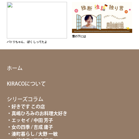
雪の下には
パトリちゃん、 ぼく しってたよ
ホーム
KIRACOについて
シリーズコラム
好きです この店
真嶋ひろみのお料理大好き
エッセイ / 中田 芳子
女の四季 / 吉成 庸子
湊町暮らし / 大野 一敏