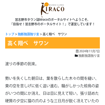
習志野市タウン誌kiracoのポータルサイトへようこそ。
「目指せ！習志野市のポータルサイト！」で運営しています！
トップ
独断独語独り言
高く翔べ サワン
高く翔べ サワン
2024年11月7日
独断独語独り言
渡りの季節の到来。
勢いを失くした朝日は、葉を散らした木々の間を縫い、
東の空を苦しげに低く這い進む。騒がしかった椋鳥の姿
がいつの間にか消え、日は目に見えて短い。張り詰めた
硬質の夕空に猫の爪のような三日月が鋭く冴えていたの