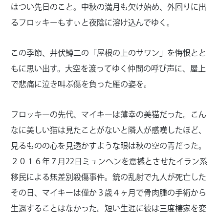
はつい先日のこと。中秋の満月も欠け始め、外回りに出
るフロッキーもすぃと夜陰に溶け込んでゆく。
この季節、井伏鱒二の「屋根の上のサワン」を悔恨とと
もに思い出す。大空を渡ってゆく仲間の呼び声に、屋上
で悲痛に泣き叫ぶ傷を負った雁の姿を。
フロッキーの先代、マイキーは薄幸の美猫だった。こん
なに美しい猫は見たことがないと隣人が感嘆したほど、
見るものの心を見透かすような眼は秋の空の青だった。
２０１６年７月22日ミュンヘンを震撼とさせたイラン系
移民による無差別殺傷事件。銃の乱射で九人が死亡した
その日、マイキーは僅か３歳４ヶ月で骨肉腫の手術から
生還することはなかった。短い生涯に彼は三度棲家を変