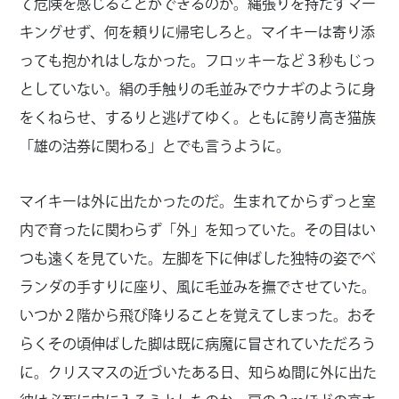
て危険を感じることができるのか。縄張りを持たずマー
キングせず、何を頼りに帰宅しろと。マイキーは寄り添
っても抱かれはしなかった。フロッキーなど３秒もじっ
としていない。絹の手触りの毛並みでウナギのように身
をくねらせ、するりと逃げてゆく。ともに誇り高き猫族
「雄の沽券に関わる」とでも言うように。
マイキーは外に出たかったのだ。生まれてからずっと室
内で育ったに関わらず「外」を知っていた。その目はい
つも遠くを見ていた。左脚を下に伸ばした独特の姿でベ
ランダの手すりに座り、風に毛並みを撫でさせていた。
いつか２階から飛び降りることを覚えてしまった。おそ
らくその頃伸ばした脚は既に病魔に冒されていただろう
に。クリスマスの近づいたある日、知らぬ間に外に出た