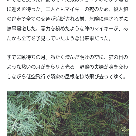
に迎えを待った。二人ともマイキーの死のため、殺人犯
の逃走で全ての交通が遮断される前、危険に晒されずに
無事帰宅した。霊力を秘めたような瞳のマイキーが、あ
たかも全てを予見していたような出来事だった。
すでに臥待ちの月。冷たく澄んだ明けの空に、猫の目の
ような愁いの月がきらりと光る。野鴨の夫婦が鳴き交わ
しながら低空飛行で隣家の屋根を掠め飛び去ってゆく。