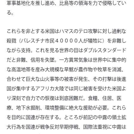
軍事基地化を推し進め、比島等の領海を力で侵略してい
る。
これらを非とする米国はハマスのテロ攻撃に対し過剰な
殺戮（パレスチナ市民４００００人が犠牲に）を非難し
ながら支持。これを見る世界の目はダブルスタンダード
だと非難、信用を失墜。一方異常気象は世界中に集中的
な高温地帯を産み大規模な旱魃が農作物や牧草を消滅、
合わせて巨大な山火事等の被害が発生、その打撃は後進
国が集中するアフリカ大陸では同じ被害を受けた米国よ
り深刻で自力での恢復は到底困難だ。食糧、住居、医
療、地下水掘削、環境整備に絶大な援助が必要。これら
を目的に国連が存在する。ところが前記の中露の領土拡
大行為を国連が戦争反対早期停戦、国際法重視に中露は