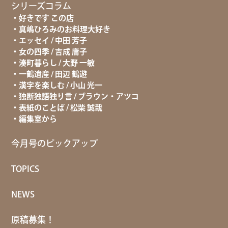
シリーズコラム
好きです この店
真嶋ひろみのお料理大好き
エッセイ / 中田 芳子
女の四季 / 吉成 庸子
湊町暮らし / 大野 一敏
一鶴遺産 / 田辺 鶴遊
漢字を楽しむ / 小山 光一
独断独語独り言 / ブラウン・アツコ
表紙のことば / 松柴 誠哉
編集室から
今月号のピックアップ
TOPICS
NEWS
原稿募集！