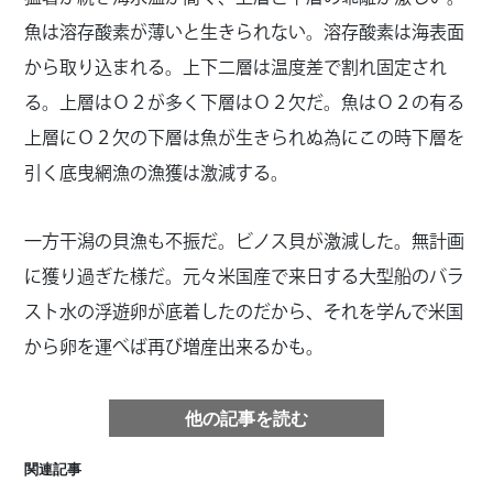
魚は溶存酸素が薄いと生きられない。溶存酸素は海表面
から取り込まれる。上下二層は温度差で割れ固定され
る。上層はＯ２が多く下層はＯ２欠だ。魚はＯ２の有る
上層にＯ２欠の下層は魚が生きられぬ為にこの時下層を
引く底曳網漁の漁獲は激減する。
一方干潟の貝漁も不振だ。ビノス貝が激減した。無計画
に獲り過ぎた様だ。元々米国産で来日する大型船のバラ
スト水の浮遊卵が底着したのだから、それを学んで米国
から卵を運べば再び増産出来るかも。
他の記事を読む
関連記事