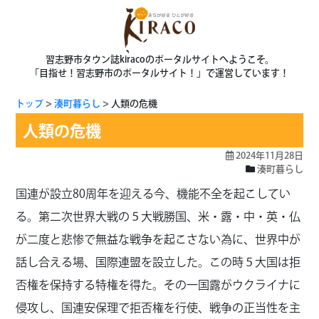
習志野市タウン誌kiracoのポータルサイトへようこそ。
「目指せ！習志野市のポータルサイト！」で運営しています！
トップ
湊町暮らし
人類の危機
人類の危機
2024年11月28日
湊町暮らし
国連が設立80周年を迎える今、機能不全を起こしてい
る。第二次世界大戦の５大戦勝国、米・露・中・英・仏
が二度と悲惨で無益な戦争を起こさない為に、世界中が
話し合える場、国際連盟を設立した。この時５大国は拒
否権を保持する特権を得た。その一国露がウクライナに
侵攻し、国連安保理で拒否権を行使、戦争の正当性を主