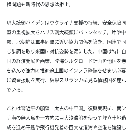
権問題も新時代の思想は拒止。
現大統領バイデンはウクライナ支援の持続、安全保障同
盟の重視拡大をハリス副大統領にバトンタッチ。片や中
露、北朝鮮は軍事同盟に近い協力関係を築き、国連で同
じ歩調を取り米国に対抗姿勢を顕にした。中国は特に自
国の経済発展を画策、陸海シルクロード計画を他国を巻
き込んで強力に推進途上国のインフラ整備をせまり必要
に資金援助を実行、結果スリランカに見る債務国を産ん
でいる。
これは習近平の願望「太古の中華国」復興実現に、南シ
ナ海の無人島を一方的に巨大浚渫船を使って埋立土地造
成を進め軍艦や飛行機発着の巨大な港湾や空港を建設し