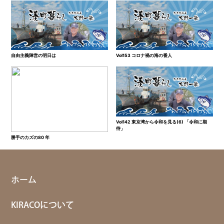
自由主義陣営の明日は
Vol153 コロナ禍の海の番人
Vol142 東京湾から令和を見る(6) 「令和に期
待」
勝手のカズの80 年
ホーム
KIRACOについて