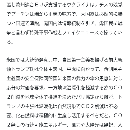
張し欧州連合ＥＵが支援するウクライナはナチスの残党
でプーチンは端から正義の味方で、大国露は必然的に勝
つと国連で演説。露国内は情報統制を引き、露国民に戦
争と言わず特殊軍事作戦とフェイクニュースで操ってい
る。
米国では大統領選真只中、自国第一主義を揚げる前大統
領トランプ氏は全体主義国、中露に向かって、西側民主
主義国の安全保障同盟国に米国の武力の傘の恩恵に対し
応分の対価を要求。一方地球温暖化を軽減する為のＣＯ
２削減を地球全体で推進を決めたパリ協定から離脱、ト
ランプの主張は温暖化は自然現象でＣＯ２削減は不必
要、化石燃料は積極的に生産し活用するべきだと。ＣＯ
２無しの持続可能エネルギー、風力や太陽光は無視、人