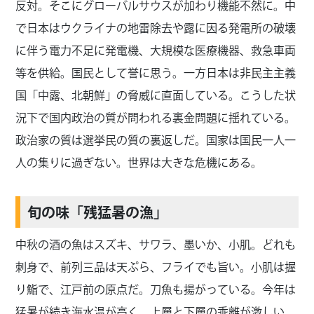
反対。そこにグローバルサウスが加わり機能不然に。中
で日本はウクライナの地雷除去や露に因る発電所の破壊
に伴う電力不足に発電機、大規模な医療機器、救急車両
等を供給。国民として誉に思う。一方日本は非民主主義
国「中露、北朝鮮」の脅威に直面している。こうした状
況下で国内政治の質が問われる裏金問題に揺れている。
政治家の質は選挙民の質の裏返しだ。国家は国民一人一
人の集りに過ぎない。世界は大きな危機にある。
旬の味「残猛暑の漁」
中秋の酒の魚はスズキ、サワラ、墨いか、小肌。どれも
刺身で、前列三品は天ぷら、フライでも旨い。小肌は握
り鮨で、江戸前の原点だ。刀魚も揚がっている。今年は
猛暑が続き海水温が高く、上層と下層の乖離が激しい。