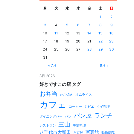
月
火
水
木
金
土
日
1
2
3
4
5
6
7
8
9
10
11
12
13
14
15
16
17
18
19
20
21
22
23
24
25
26
27
28
29
30
31
« 7月
9月 »
8月 2026
好きですこの店 タグ
お弁当
たこ焼き
オムライス
カフェ
コーヒー
ジビエ
タイ料理
パン屋
ランチ
ダイニングバー
パン
三山
レストラン
中華料理
八千代市大和田
写真館
八百屋
動物病院