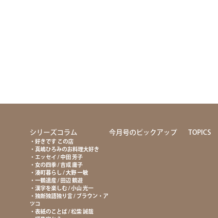
て
シリーズコラム
今月号のピックアップ
TOPICS
好きです この店
真嶋ひろみのお料理大好き
エッセイ / 中田 芳子
女の四季 / 吉成 庸子
湊町暮らし / 大野 一敏
一鶴遺産 / 田辺 鶴遊
漢字を楽しむ / 小山 光一
独断独語独り言 / ブラウン・ア
ツコ
表紙のことば / 松柴 誠哉