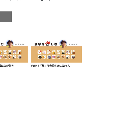
中韓は白が好き
Vol144「酢」塩分控えめの助っ人