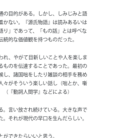
通の目的がある。しかし、しみじみと語
着かない。『源氏物語』は読みあるいは
語り」であって、「もの話」とは呼べな
伝統的な価値観を持つものだった。
われ、やがて目新しいことや人を楽しま
るものを伝達することであった。最初の
候し、諸国咄をしたり雑談の相手を務め
人々がそういう楽しい話し（咄とか、噺
。（『動詞人間学』などによる）
る。言い放され続けている。大きな声で
た。それが現代の早口を生んだらしい。
とができたらいいと思う。