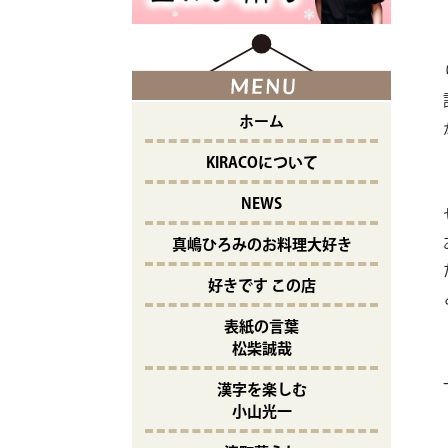
ホーム
KIRACOについて
NEWS
真嶋ひろみのお料理大好き
好きです この店
表紙の言葉
松柴誠哉
漢字を楽しむ
小山光一