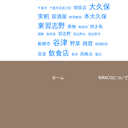
大久保
喫茶店
千葉市
千葉市花見川区
実籾
本大久保
居酒屋
料理教室
東習志野
果物
焼き鳥
無添加
習志野
燻製
美容室
習志野台
習志野市
谷津
野菜
雑貨
船橋市
韓国料理
飲食店
音楽
高根台
香澄
鷺沼
ホーム
KIRACOについ