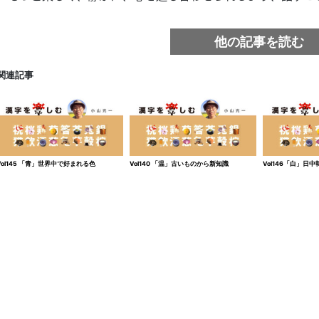
他の記事を読む
関連記事
Vol145 「青」世界中で好まれる色
Vol140 「温」古いものから新知識
Vol146「白」日