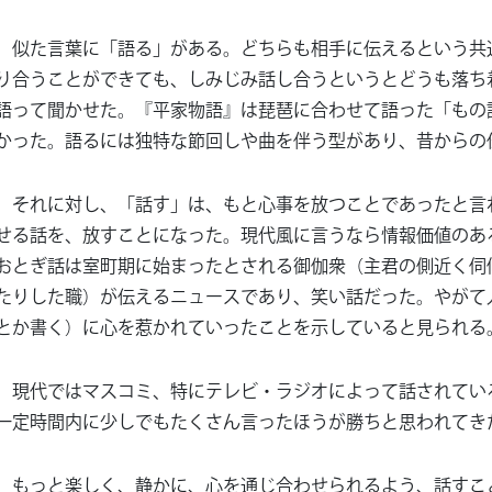
似た言葉に「語る」がある。どちらも相手に伝えるという共
り合うことができても、しみじみ話し合うというとどうも落ち
語って聞かせた。『平家物語』は琵琶に合わせて語った「もの
かった。語るには独特な節回しや曲を伴う型があり、昔からの
それに対し、「話す」は、もと心事を放つことであったと言
せる話を、放すことになった。現代風に言うなら情報価値のあ
おとぎ話は室町期に始まったとされる御伽衆（主君の側近く伺
たりした職）が伝えるニュースであり、笑い話だった。やがて
とか書く）に心を惹かれていったことを示していると見られる
現代ではマスコミ、特にテレビ・ラジオによって話されてい
一定時間内に少しでもたくさん言ったほうが勝ちと思われてき
もっと楽しく、静かに、心を通じ合わせられるよう、話すこ