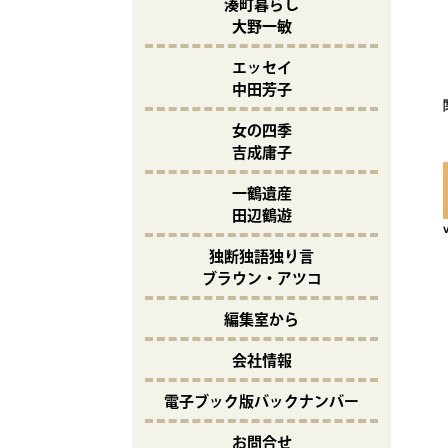
湊町暮らし
大野一敏
エッセイ
中田芳子
女の四季
吉成庸子
一鶴遺産
田辺鶴遊
独断独語独り言
ブラウン・アツコ
編集室から
会社情報
電子ブック版バックナンバー
お問合せ