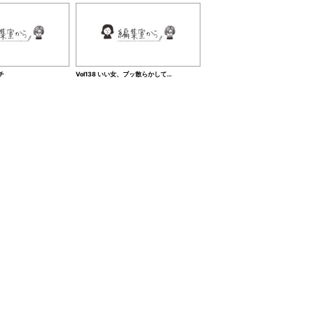
チ
Vol138 いい女、ブッ散らかして…