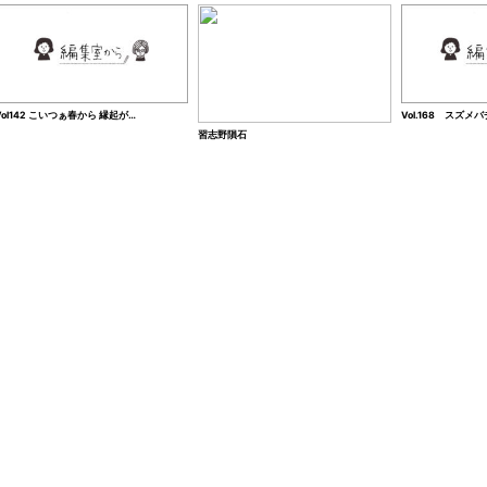
Vol142 こいつぁ春から 縁起が…
Vol.168 スズメバ
%
習志野隕石