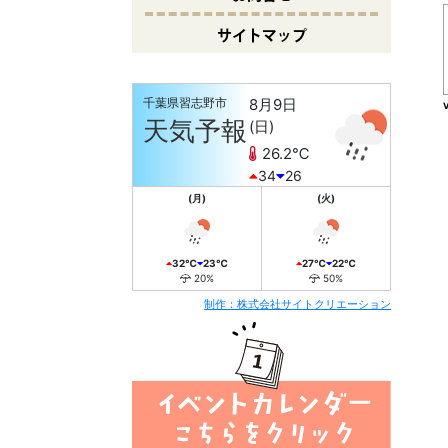
サイトマップ
千葉県習志野市
8月9日
10
天気予報
(日)
26.2℃
34
26
(月)
(火)
32℃
23℃
27℃
22℃
20%
50%
制作：株式会社サイトクリエーション