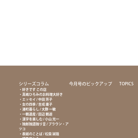
て
シリーズコラム
今月号のピックアップ
TOPICS
好きです この店
真嶋ひろみのお料理大好き
エッセイ / 中田 芳子
女の四季 / 吉成 庸子
湊町暮らし / 大野 一敏
一鶴遺産 / 田辺 鶴遊
漢字を楽しむ / 小山 光一
独断独語独り言 / ブラウン・ア
ツコ
表紙のことば / 松柴 誠哉