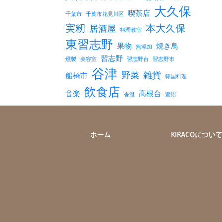
大久保
喫茶店
千葉市
千葉市花見川区
実籾
本大久保
居酒屋
料理教室
東習志野
果物
焼き鳥
無添加
習志野
燻製
美容室
習志野台
習志野市
谷津
野菜
雑貨
船橋市
韓国料理
飲食店
音楽
高根台
香澄
鷺沼
ホーム
KIRACOについ