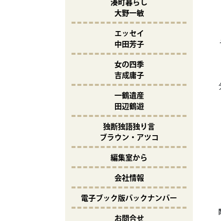
湊町暮らし
大野一敏
エッセイ
中田芳子
女の四季
吉成庸子
一鶴遺産
田辺鶴遊
独断独語独り言
ブラウン・アツコ
編集室から
会社情報
電子ブック版バックナンバー
お問合せ