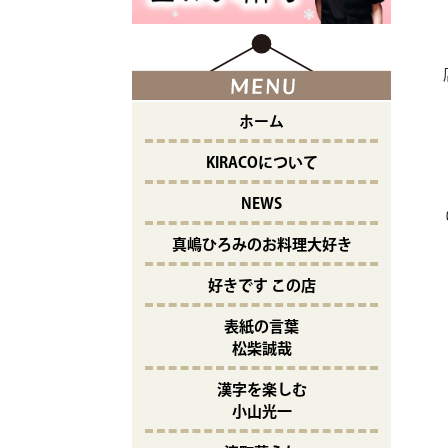
ホーム
KIRACOについて
NEWS
真嶋ひろみのお料理大好き
好きです この店
表紙の言葉
松柴誠哉
漢字を楽しむ
小山光一