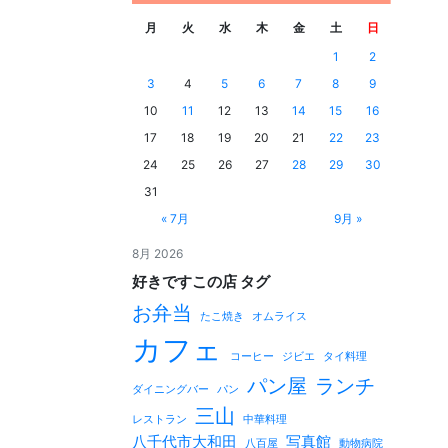
月
火
水
木
金
土
日
1
2
3
4
5
6
7
8
9
10
11
12
13
14
15
16
17
18
19
20
21
22
23
24
25
26
27
28
29
30
31
« 7月
9月 »
8月 2026
好きですこの店 タグ
お弁当
たこ焼き
オムライス
カフェ
コーヒー
ジビエ
タイ料理
パン屋
ランチ
ダイニングバー
パン
三山
レストラン
中華料理
八千代市大和田
写真館
八百屋
動物病院