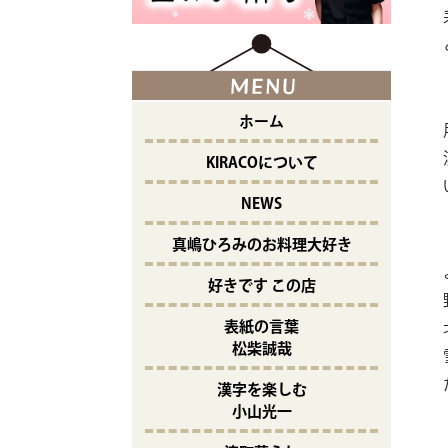
ホーム
KIRACOについて
NEWS
真嶋ひろみのお料理大好き
好きです この店
表紙の言葉
松柴誠哉
漢字を楽しむ
小山光一