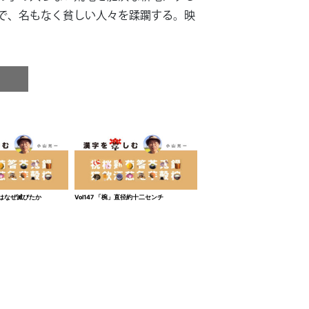
で、名もなく貧しい人々を蹂躙する。映
恐竜はなぜ滅びたか
Vol147 「椀」直径約十二センチ