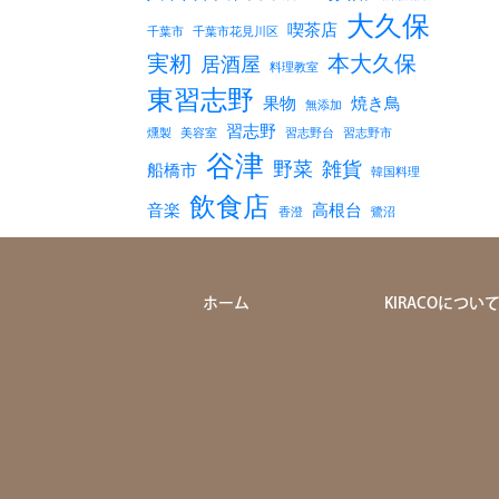
大久保
喫茶店
千葉市
千葉市花見川区
実籾
本大久保
居酒屋
料理教室
東習志野
果物
焼き鳥
無添加
習志野
燻製
美容室
習志野台
習志野市
谷津
野菜
雑貨
船橋市
韓国料理
飲食店
音楽
高根台
香澄
鷺沼
ホーム
KIRACOについ