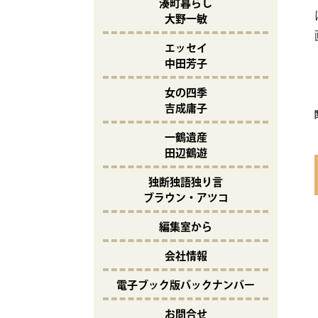
湊町暮らし
大野一敏
エッセイ
中田芳子
女の四季
吉成庸子
一鶴遺産
田辺鶴遊
独断独語独り言
ブラウン・アツコ
編集室から
会社情報
電子ブック版バックナンバー
お問合せ