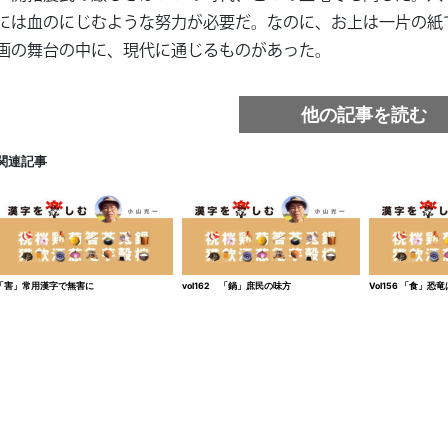
には血のにじむような努力が必要だ。なのに、お上は一片の紙
画の舞台の中に、現代に通じるものがあった。
他の記事を読む
関連記事
「害」常用漢字で無害に
vol162 「鍋」庶民の味方
Vol156 「食」