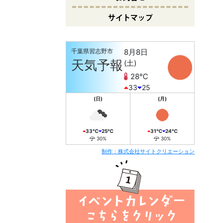
サイトマップ
千葉県習志野市
8月8日
10
天気予報
(土)
28℃
33
25
(日)
(月)
33℃
25℃
31℃
24℃
30%
30%
制作：株式会社サイトクリエーション