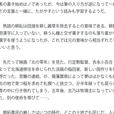
耒の書き始めはノであったが、今は筆の入り方が逆になって一
どの言葉と一緒に、たがやすという読みも学習するようだ。
熟語の耕耘は田畑を耕し雑草を除去するとの意味である。耕
用漢字に入っていない。耕うん機と交ぜ書きするのも落ち着か
漢字を使うようになったが、これでは元の意味から相当ずれて
いいと思う。
先だって映画『北の零年』を見た。行定勲監督、吉永小百合
よって北海道移住を命じられた淡路の稲田家。新しい国作りを
野だった。苦難の連続。が、廃藩置県によって夢ははかなくも
北の地で育つ稲を求めて札幌へと旅立つ。が半年経っても戻ら
雪の中に行き倒れてしまう。五年後、志乃は牧場主になってい
た、別の使命を帯びて……。
開拓農民の厳しさはいつの時代、どこの土地でも同じだ。人