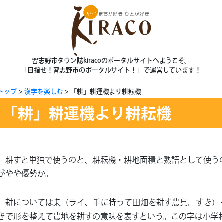
習志野市タウン誌kiracoのポータルサイトへようこそ。
「目指せ！習志野市のポータルサイト！」で運営しています！
トップ
漢字を楽しむ
「耕」耕運機より耕耘機
「耕」耕運機より耕耘機
耕すと単独で使うのと、耕耘機・耕地面積と熟語として使う
がやや優勢か。
耕については耒（ライ、手に持って田畑を耕す農具。すき）
きで形を整えて農地を耕すの意味を表すという。この字は小学