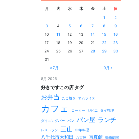
月
火
水
木
金
土
日
1
2
3
4
5
6
7
8
9
10
11
12
13
14
15
16
17
18
19
20
21
22
23
24
25
26
27
28
29
30
31
« 7月
9月 »
8月 2026
好きですこの店 タグ
お弁当
たこ焼き
オムライス
カフェ
コーヒー
ジビエ
タイ料理
パン屋
ランチ
ダイニングバー
パン
三山
レストラン
中華料理
八千代市大和田
写真館
八百屋
動物病院