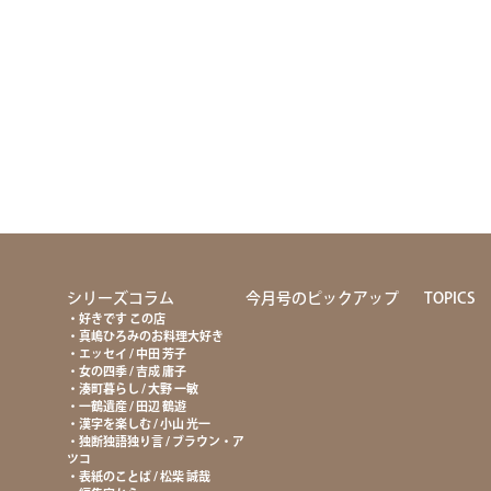
て
シリーズコラム
今月号のピックアップ
TOPICS
好きです この店
真嶋ひろみのお料理大好き
エッセイ / 中田 芳子
女の四季 / 吉成 庸子
湊町暮らし / 大野 一敏
一鶴遺産 / 田辺 鶴遊
漢字を楽しむ / 小山 光一
独断独語独り言 / ブラウン・ア
ツコ
表紙のことば / 松柴 誠哉