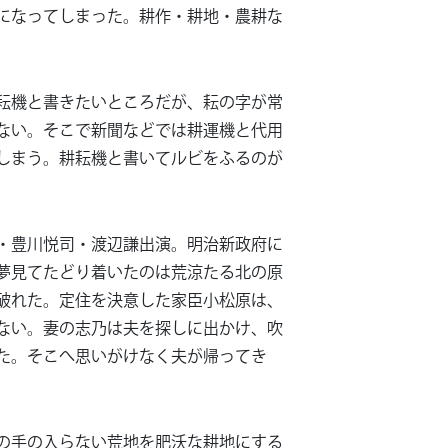
になってしまった。耕作・耕地・農耕な
耘機と書きたいところだが、耘の字が常
ない。そこで新聞などでは耕運機と代用
しまう。耕耘機と書いてルビをふるのが
・豊川悦司・渡辺謙出演。明治新政府に
夢見てたどり着いたのは荒涼たる北の原
破れた。定住を決意した家臣小松原は、
ない。妻の志乃は夫を探しに出かけ、吹
た。そこへ思いがけなく夫が帰ってき
の手の入らない荒地を肥沃な耕地にする