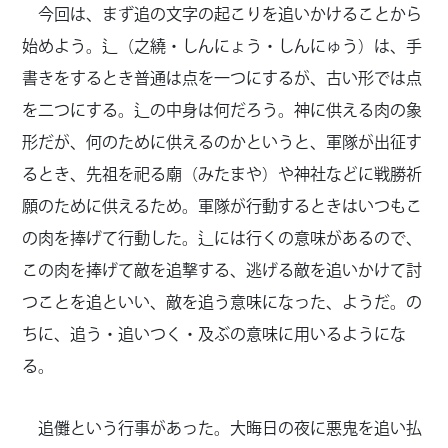
今回は、まず追の文字の起こりを追いかけることから
始めよう。辶（之繞・しんにょう・しんにゅう）は、手
書きをするとき普通は点を一つにするが、古い形では点
を二つにする。辶の中身は何だろう。神に供える肉の象
形だが、何のために供えるのかというと、軍隊が出征す
るとき、先祖を祀る廟（みたまや）や神社などに戦勝祈
願のために供えるため。軍隊が行動するときはいつもこ
の肉を捧げて行動した。辶には行くの意味があるので、
この肉を捧げて敵を追撃する、逃げる敵を追いかけて討
つことを追といい、敵を追う意味になった、ようだ。の
ちに、追う・追いつく・及ぶの意味に用いるようにな
る。
追儺という行事があった。大晦日の夜に悪鬼を追い払