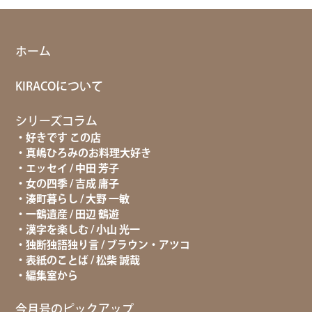
ホーム
KIRACOについて
シリーズコラム
好きです この店
真嶋ひろみのお料理大好き
エッセイ / 中田 芳子
女の四季 / 吉成 庸子
湊町暮らし / 大野 一敏
一鶴遺産 / 田辺 鶴遊
漢字を楽しむ / 小山 光一
独断独語独り言 / ブラウン・アツコ
表紙のことば / 松柴 誠哉
編集室から
今月号のピックアップ