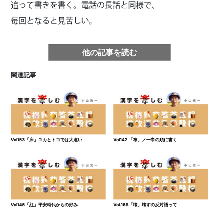
追って書きを書く。電話の長話と同様で、
毎回となると見苦しい。
他の記事を読む
関連記事
Vol153「床」ユカとトコでは大違い
Vol142 「布」ノ一巾の順に書く
Vol146「紅」平安時代からの好み
Vol.168「壊」壊すの反対語って