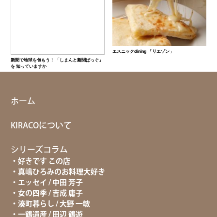
エスニックdining 「リエゾン」
新聞で地球を包もう！ 「しまんと新聞ばっぐ」
を 知っていますか
ホーム
KIRACOについて
シリーズコラム
好きです この店
真嶋ひろみのお料理大好き
エッセイ / 中田 芳子
女の四季 / 吉成 庸子
湊町暮らし / 大野 一敏
一鶴遺産 / 田辺 鶴遊