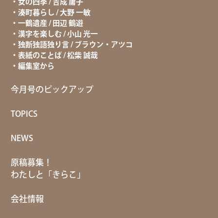
女の四季 / 吉成 庸子
湊町暮らし / 大野 一敏
一鶴遺産 / 田辺 鶴遊
漢字を楽しむ / 小山 光一
独断独語独り言 / ブラウン・アツコ
表紙のことば / 松柴 誠哉
編集室から
今月号のピックアップ
TOPICS
NEWS
原稿募集！
わたしと「きらこ」
会社情報