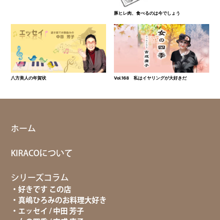
豚ヒレ肉、食べるのは今でしょう
八方美人の年賀状
Vol.168 私はイヤリングが大好きだ
ホーム
KIRACOについて
シリーズコラム
好きです この店
真嶋ひろみのお料理大好き
エッセイ / 中田 芳子