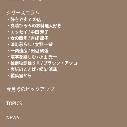
シリーズコラム
好きです この店
真嶋ひろみのお料理大好き
エッセイ / 中田 芳子
女の四季 / 吉成 庸子
湊町暮らし / 大野 一敏
一鶴遺産 / 田辺 鶴遊
漢字を楽しむ / 小山 光一
独断独語独り言 / ブラウン・アツコ
表紙のことば / 松柴 誠哉
編集室から
今月号のピックアップ
TOPICS
NEWS