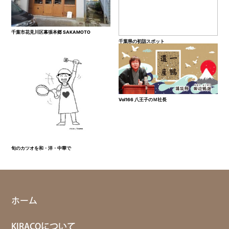
千葉市花見川区幕張本郷 SAKAMOTO
千葉県の初詣スポット
Vol166 八王子のＭ社長
旬のカツオを和・洋・中華で
ホーム
KIRACOについて