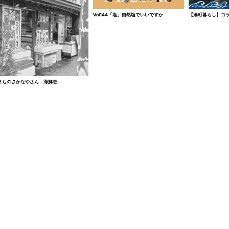
Vol144「塩」自然塩でいいですか
【湊町暮らし】コ
0%
まちのさかなやさん 海鮮恵