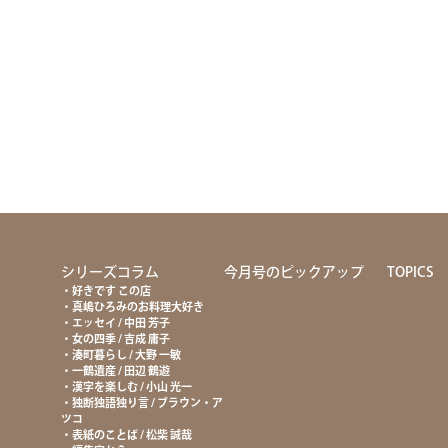
て
シリーズコラム
今月号のピックアップ
TOPICS
好きです この店
真嶋ひろみのお料理大好き
エッセイ / 中田 芳子
女の四季 / 吉成 庸子
湊町暮らし / 大野 一敏
一鶴遺産 / 田辺 鶴遊
漢字を楽しむ / 小山 光一
独断独語独り言 / ブラウン・ア
ツコ
表紙のことば / 松柴 誠哉