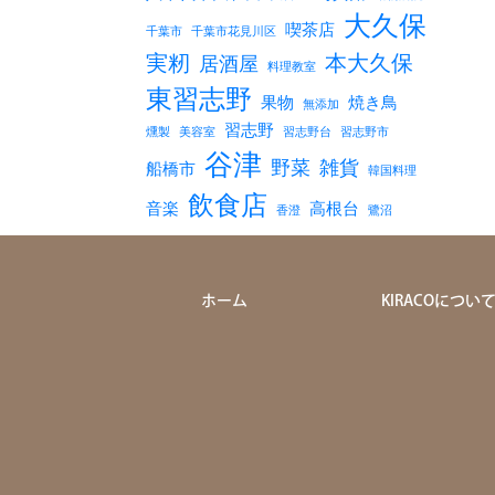
大久保
喫茶店
千葉市
千葉市花見川区
実籾
本大久保
居酒屋
料理教室
東習志野
果物
焼き鳥
無添加
習志野
燻製
美容室
習志野台
習志野市
谷津
野菜
雑貨
船橋市
韓国料理
飲食店
音楽
高根台
香澄
鷺沼
ホーム
KIRACOについ