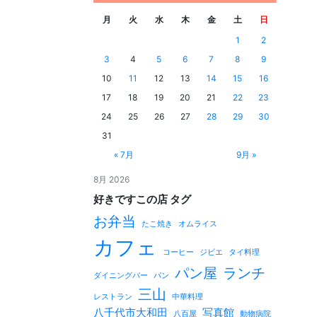
月
火
水
木
金
土
日
1
2
3
4
5
6
7
8
9
10
11
12
13
14
15
16
17
18
19
20
21
22
23
24
25
26
27
28
29
30
31
« 7月
9月 »
8月 2026
好きですこの店 タグ
お弁当
たこ焼き
オムライス
カフェ
コーヒー
ジビエ
タイ料理
パン屋
ランチ
ダイニングバー
パン
三山
レストラン
中華料理
八千代市大和田
写真館
八百屋
動物病院