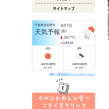
サイトマップ
千葉県習志野市
8月7日
2
天気予報
(金)
26.7℃
34
26
(土)
(日)
33℃
25℃
33℃
24℃
20%
30%
制作：株式会社サイトクリエーション