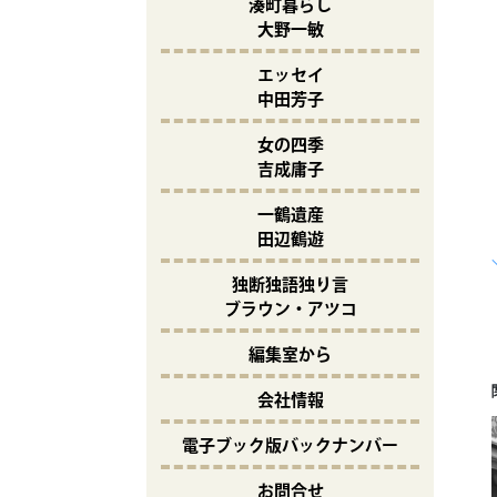
湊町暮らし
大野一敏
エッセイ
中田芳子
女の四季
吉成庸子
一鶴遺産
田辺鶴遊
独断独語独り言
ブラウン・アツコ
編集室から
会社情報
電子ブック版バックナンバー
お問合せ