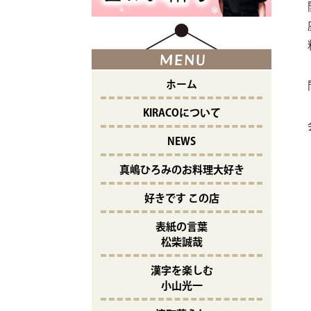
ホーム
KIRACOについて
NEWS
真嶋ひろみのお料理大好き
好きです この店
表紙の言葉
松柴誠哉
漢字を楽しむ
小山光一