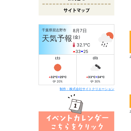
サイトマップ
千葉県習志野市
8月7日
3
天気予報
(金)
32.1℃
33
25
(土)
(日)
32℃
25℃
33℃
24℃
20%
30%
制作：株式会社サイトクリエーション