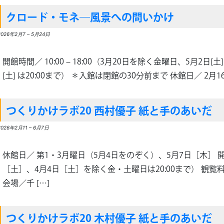
クロード・モネ―風景への問いかけ
2026年2月7
–
5月24日
開館時間／ 10:00 ‒ 18:00（3月20日を除く金曜日、5月2日[土]
[土] は20:00まで） ＊入館は閉館の30分前まで 休館日／ 2月16日
つくりかけラボ20 西村優子 紙と手のあいだ
2026年2月11
–
6月7日
休館日／ 第1・3月曜日（5月4日をのぞく）、5月7日［木］ 開館時間
［土］、4月4日［土］を除く金・土曜日は20:00まで） 観覧
会場／千 […]
つくりかけラボ20 木村優子 紙と手のあいだ