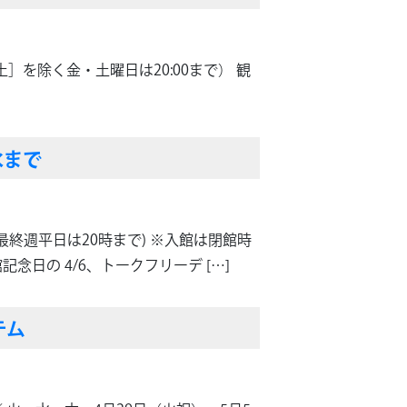
土］を除く金・土曜日は20:00まで） 観
水まで
会期最終週平日は20時まで) ※入館は閉館時
念日の 4/6、トークフリーデ […]
テム