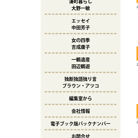
湊町暮らし
大野一敏
エッセイ
中田芳子
女の四季
吉成庸子
一鶴遺産
田辺鶴遊
独断独語独り言
ブラウン・アツコ
編集室から
会社情報
電子ブック版バックナンバー
お問合せ