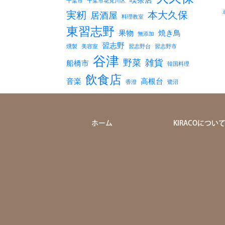
千葉市
千葉市花見川区
実籾
本大久保
居酒屋
料理教室
東習志野
果物
焼き鳥
無添加
習志野
燻製
美容室
習志野台
習志野市
谷津
野菜
雑貨
船橋市
韓国料理
飲食店
音楽
高根台
香澄
鷺沼
ホーム
KIRACOについ