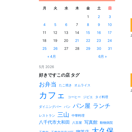
月
火
水
木
金
土
日
1
2
3
4
5
6
7
8
9
10
11
12
13
14
15
16
17
18
19
20
21
22
23
24
25
26
27
28
29
30
31
« 4月
6月 »
5月 2026
好きですこの店 タグ
お弁当
たこ焼き
オムライス
カフェ
コーヒー
ジビエ
タイ料理
パン屋
ランチ
ダイニングバー
パン
三山
レストラン
中華料理
八千代市大和田
写真館
八百屋
動物病院
大久保
喫茶店