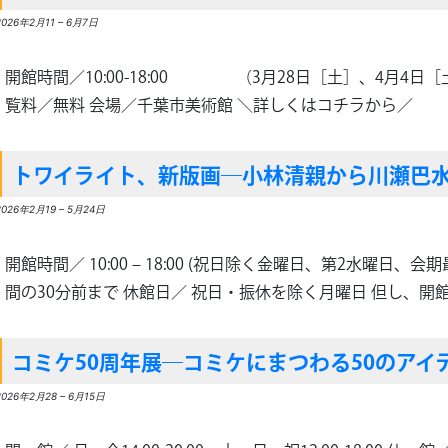
2026年2月11
–
6月7日
開館時間／10:00-18:00 （3月28日［土］、4月4日［
覧料／無料 会場／千葉市美術館 ＼詳しくはコチラから／
トワイライト、新版画―小林清親から川瀬巴
2026年2月19
–
5月24日
開館時間／ 10:00 – 18:00 (祝日除く金曜日、第2水曜日、
間の30分前まで 休館日／ 祝日・振休を除く月曜日 但し、開館記
コミケ50周年展―コミケにまつわる50のアイ
2026年2月28
–
6月15日