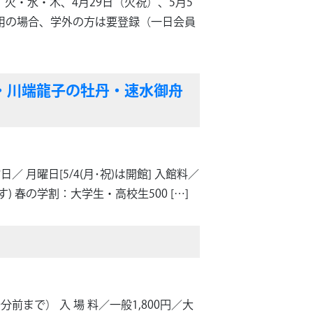
休 館／ 火・水・木、4月29日（火祝）、5月5
利用の場合、学外の方は要登録（一日会員
の桜・川端龍子の牡丹・速水御舟
／ 月曜日[5/4(月･祝)は開館] 入館料／
) 春の学割：大学生・高校生500 […]
0分前まで） 入 場 料／一般1,800円／大