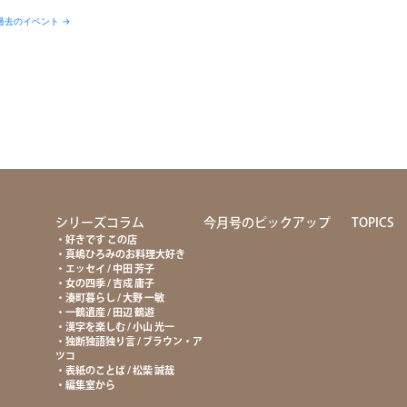
過去のイベント
→
て
シリーズコラム
今月号のピックアップ
TOPICS
好きです この店
真嶋ひろみのお料理大好き
エッセイ / 中田 芳子
女の四季 / 吉成 庸子
湊町暮らし / 大野 一敏
一鶴遺産 / 田辺 鶴遊
漢字を楽しむ / 小山 光一
独断独語独り言 / ブラウン・ア
ツコ
表紙のことば / 松柴 誠哉
編集室から