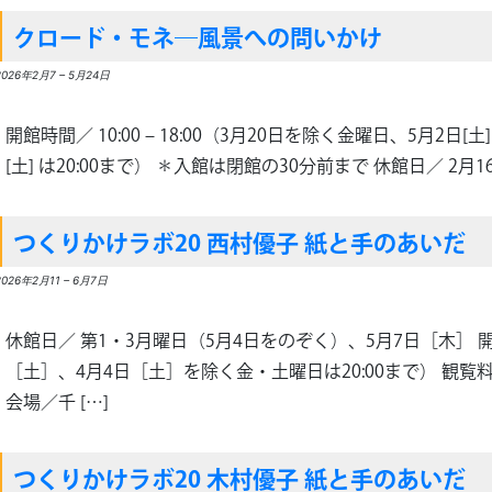
クロード・モネ―風景への問いかけ
2026年2月7
–
5月24日
開館時間／ 10:00 ‒ 18:00（3月20日を除く金曜日、5月2日[土]
[土] は20:00まで） ＊入館は閉館の30分前まで 休館日／ 2月16日
つくりかけラボ20 西村優子 紙と手のあいだ
2026年2月11
–
6月7日
休館日／ 第1・3月曜日（5月4日をのぞく）、5月7日［木］ 開館時間
［土］、4月4日［土］を除く金・土曜日は20:00まで） 観覧
会場／千 […]
つくりかけラボ20 木村優子 紙と手のあいだ