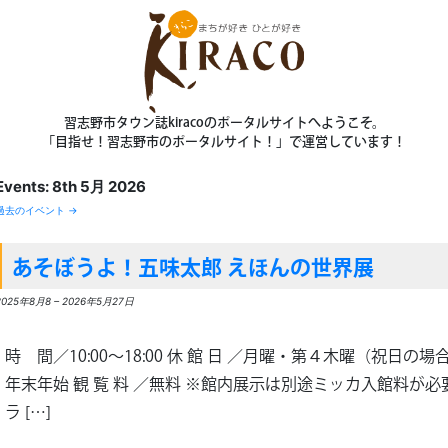
習志野市タウン誌kiracoのポータルサイトへようこそ。
「目指せ！習志野市のポータルサイト！」で運営しています！
Events: 8th 5月 2026
過去のイベント
→
あそぼうよ！五味太郎 えほんの世界展
2025年8月8
–
2026年5月27日
時 間／10:00〜18:00 休 館 日 ／月曜・第４木曜（祝日の場
年末年始 観 覧 料 ／無料 ※館内展示は別途ミッカ入館料が
ラ […]