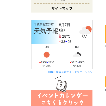
サイトマップ
千葉県習志野市
8月7日
10
天気予報
(金)
28℃
33
25
(土)
(日)
33℃
24℃
33℃
25℃
30%
30%
制作：株式会社サイトクリエーション