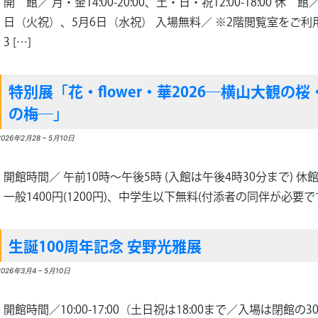
開 館／ 月・金14:00-20:00、土・日・祝12:00-18:00 
日（火祝）、5月6日（水祝） 入場無料／ ※2階閲覧室をご
3 […]
%
特別展「花・flower・華2026―横山大観
の梅―」
2026年2月28
–
5月10日
開館時間／ 午前10時～午後5時 (入館は午後4時30分まで) 休館日
一般1400円(1200円)、中学生以下無料(付添者の同伴が必要です
生誕100周年記念 安野光雅展
2026年3月4
–
5月10日
開館時間／10:00-17:00（土日祝は18:00まで／入場は閉館の3