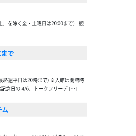
土］を除く金・土曜日は20:00まで） 観
水まで
会期最終週平日は20時まで) ※入館は閉館時
念日の 4/6、トークフリーデ […]
テム