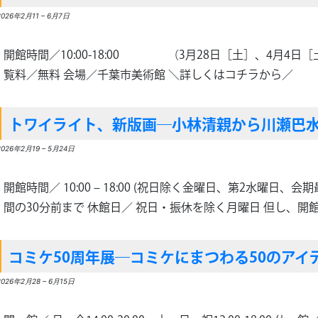
2026年2月11
–
6月7日
開館時間／10:00-18:00 （3月28日［土］、4月4日［
覧料／無料 会場／千葉市美術館 ＼詳しくはコチラから／
トワイライト、新版画―小林清親から川瀬巴
2026年2月19
–
5月24日
開館時間／ 10:00 – 18:00 (祝日除く金曜日、第2水曜日、
間の30分前まで 休館日／ 祝日・振休を除く月曜日 但し、開館記
コミケ50周年展―コミケにまつわる50のアイ
2026年2月28
–
6月15日