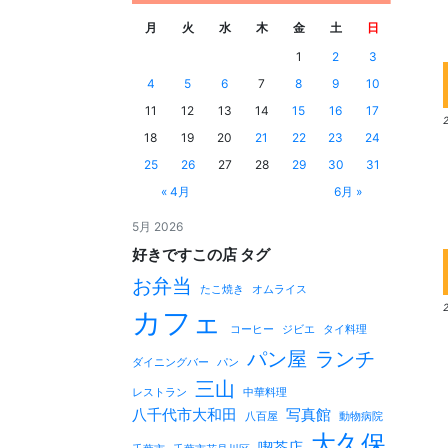
月
火
水
木
金
土
日
1
2
3
4
5
6
7
8
9
10
11
12
13
14
15
16
17
18
19
20
21
22
23
24
25
26
27
28
29
30
31
« 4月
6月 »
5月 2026
好きですこの店 タグ
お弁当
たこ焼き
オムライス
カフェ
コーヒー
ジビエ
タイ料理
パン屋
ランチ
ダイニングバー
パン
三山
レストラン
中華料理
八千代市大和田
写真館
八百屋
動物病院
大久保
喫茶店