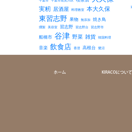
千葉市
千葉市花見川区
実籾
本大久保
居酒屋
料理教室
東習志野
果物
焼き鳥
無添加
習志野
燻製
美容室
習志野台
習志野市
谷津
野菜
雑貨
船橋市
韓国料理
飲食店
音楽
高根台
香澄
鷺沼
ホーム
KIRACOについ