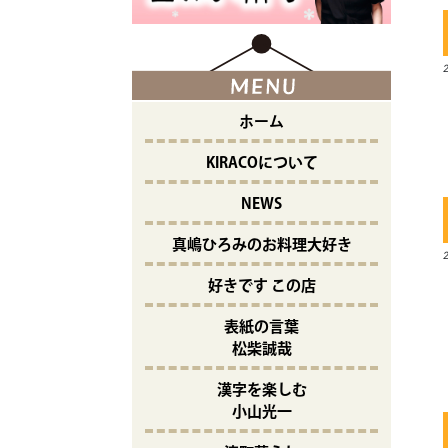
ホーム
KIRACOについて
NEWS
真嶋ひろみのお料理大好き
好きです この店
表紙の言葉
松柴誠哉
漢字を楽しむ
小山光一