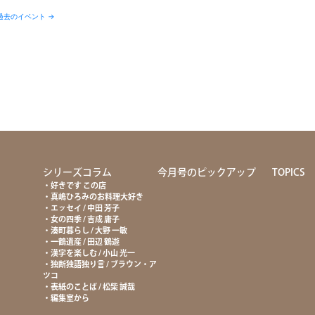
過去のイベント
→
て
シリーズコラム
今月号のピックアップ
TOPICS
好きです この店
真嶋ひろみのお料理大好き
エッセイ / 中田 芳子
女の四季 / 吉成 庸子
湊町暮らし / 大野 一敏
一鶴遺産 / 田辺 鶴遊
漢字を楽しむ / 小山 光一
独断独語独り言 / ブラウン・ア
ツコ
表紙のことば / 松柴 誠哉
編集室から