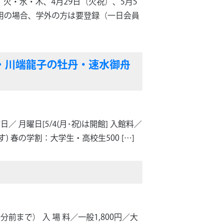
休 館／ 火・水・木、4月29日（火祝）、5月5
利用の場合、学外の方は要登録（一日会員
の桜・川端龍子の牡丹・速水御舟
／ 月曜日[5/4(月･祝)は開館] 入館料／
) 春の学割：大学生・高校生500 […]
0分前まで） 入 場 料／一般1,800円／大