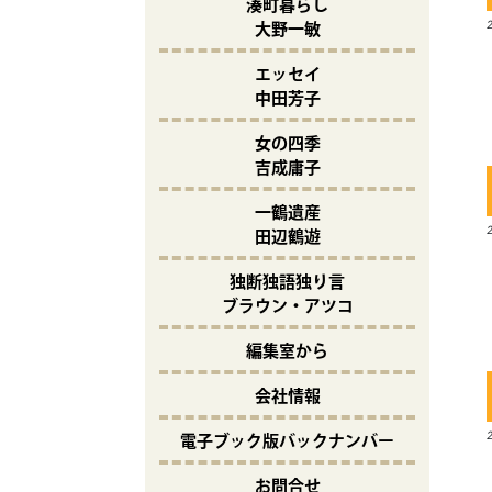
湊町暮らし
大野一敏
エッセイ
中田芳子
女の四季
吉成庸子
一鶴遺産
田辺鶴遊
独断独語独り言
ブラウン・アツコ
編集室から
会社情報
電子ブック版バックナンバー
お問合せ