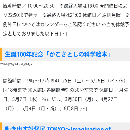
観覧時間／ 10:00～20:50 ※最終入場は19:00 ★開催日によ
り22:50まで延長 ※最終入場は21:00 休館日／ 原則月曜 ※
例外日についてはカレンダーをご確認ください ※当初休館予
定としておりました以下日 […]
生誕100年記念「かこさとしの科学絵本」
2026年3月24
–
6月14日
開館時間／ 9時～17時 ※4月25日（土）～5月6日（水・休）
は18時まで ※入館は各閉館時刻の30分前まで 休館日／ 月曜
日、5月7日（木） ※ただし、3月30日（月）、4月27日
（月）、5月4日（月・祝）、6月8日 […]
動き出す妖怪展 TOKYO～Imagination of