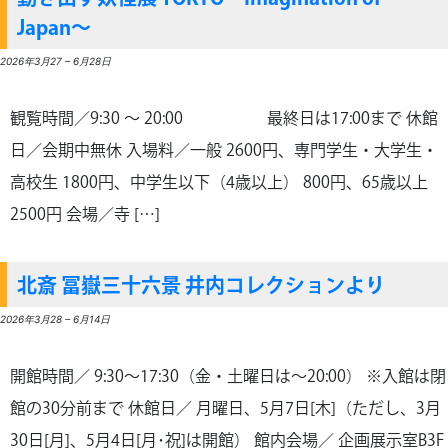
Japan～
2026年3月27
–
6月28日
観覧時間／9:30 〜 20:00 最終日は17:00まで 休館
日／会期中無休 入場料／一般 2600円、専門学生・大学生・
高校生 1800円、中学生以下（4歳以上） 800円、65歳以上
2500円 会場／寺 […]
北斎 冨嶽三十六景 井内コレクションより
2026年3月28
–
6月14日
開館時間／ 9:30～17:30（金・土曜日は～20:00） ※入館は閉
館の30分前まで 休館日／ 月曜日、5月7日[木]（ただし、3月
30日[月]、5月4日[月･祝]は開館） 館内会場／ 企画展示室B3F