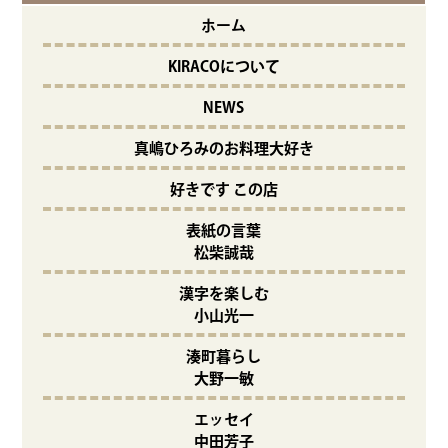
ホーム
KIRACOについて
NEWS
真嶋ひろみのお料理大好き
好きです この店
表紙の言葉
松柴誠哉
漢字を楽しむ
小山光一
湊町暮らし
大野一敏
エッセイ
中田芳子