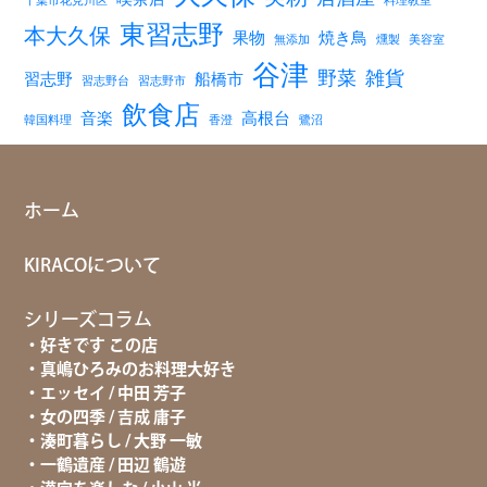
千葉市花見川区
料理教室
東習志野
本大久保
果物
焼き鳥
無添加
燻製
美容室
谷津
野菜
雑貨
習志野
船橋市
習志野台
習志野市
飲食店
音楽
高根台
韓国料理
香澄
鷺沼
ホーム
KIRACOについて
シリーズコラム
好きです この店
真嶋ひろみのお料理大好き
エッセイ / 中田 芳子
女の四季 / 吉成 庸子
湊町暮らし / 大野 一敏
一鶴遺産 / 田辺 鶴遊