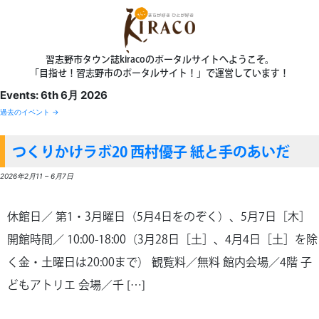
習志野市タウン誌kiracoのポータルサイトへようこそ。
「目指せ！習志野市のポータルサイト！」で運営しています！
Events: 6th 6月 2026
過去のイベント
→
つくりかけラボ20 西村優子 紙と手のあいだ
2026年2月11
–
6月7日
休館日／ 第1・3月曜日（5月4日をのぞく）、5月7日［木］
開館時間／ 10:00-18:00（3月28日［土］、4月4日［土］を除
く金・土曜日は20:00まで） 観覧料／無料 館内会場／4階 子
どもアトリエ 会場／千 […]