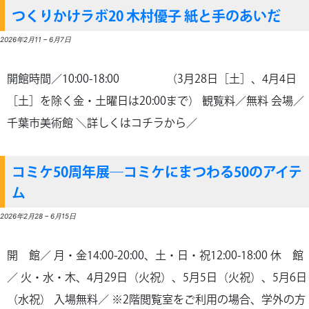
つくりかけラボ20 木村優子 紙と手のあいだ
2026年2月11
–
6月7日
開館時間／10:00-18:00 （3月28日［土］、4月4日
［土］を除く金・土曜日は20:00まで） 観覧料／無料 会場／
千葉市美術館 ＼詳しくはコチラから／
コミケ50周年展―コミケにまつわる50のアイテ
ム
2026年2月28
–
6月15日
開 館／ 月・金14:00-20:00、土・日・祝12:00-18:00 休 館
／ 火・水・木、4月29日（火祝）、5月5日（火祝）、5月6日
（水祝） 入場無料／ ※2階閲覧室をご利用の場合、学外の方