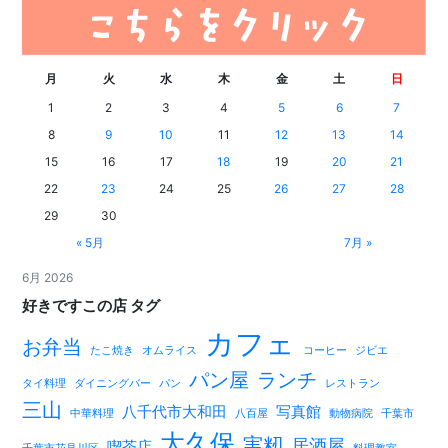
月
火
水
木
金
土
日
1
2
3
4
5
6
7
8
9
10
11
12
13
14
15
16
17
18
19
20
21
22
23
24
25
26
27
28
29
30
« 5月
7月 »
6月 2026
好きですこの店 タグ
カフェ
お弁当
たこ焼き
オムライス
コーヒー
ジビエ
パン屋
ランチ
タイ料理
ダイニングバー
パン
レストラン
三山
八千代市大和田
写真館
中華料理
八百屋
動物病院
千葉市
大久保
実籾
居酒屋
喫茶店