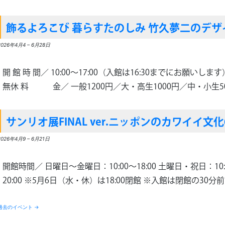
飾るよろこび 暮らすたのしみ 竹久夢二のデザ
2026年4月4
–
6月28日
開 館 時 間／ 10:00～17:00（入館は16:30までにお願いします
無休 料 金／ 一般1200円／大・高生1000円／中・小生50
サンリオ展FINAL ver.ニッポンのカワイイ文化
2026年4月9
–
6月21日
開館時間／ 日曜日～金曜日：10:00～18:00 土曜日・祝日：10:0
20:00 ※5月6日（水・休）は18:00閉館 ※入館は閉館の30分
過去のイベント
→