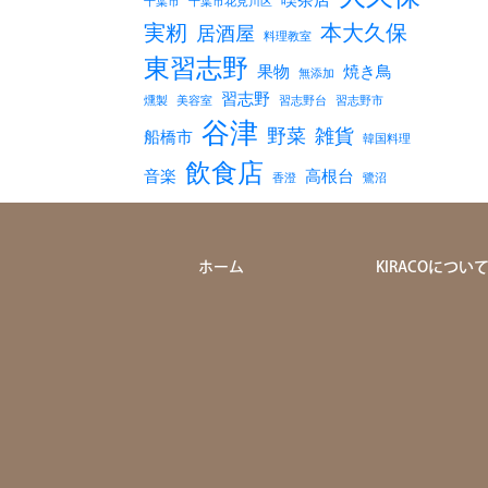
千葉市
千葉市花見川区
実籾
本大久保
居酒屋
料理教室
東習志野
果物
焼き鳥
無添加
習志野
燻製
美容室
習志野台
習志野市
谷津
野菜
雑貨
船橋市
韓国料理
飲食店
音楽
高根台
香澄
鷺沼
ホーム
KIRACOについ