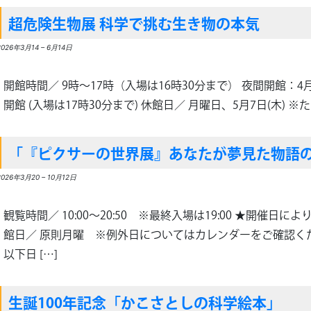
超危険生物展 科学で挑む生き物の本気
2026年3月14
–
6月14日
開館時間／ 9時～17時（入場は16時30分まで） 夜間開館：4月2
開館 (入場は17時30分まで) 休館日／ 月曜日、5月7日(木) ※ただ
「『ピクサーの世界展』あなたが夢見た物語
2026年3月20
–
10月12日
観覧時間／ 10:00～20:50 ※最終入場は19:00 ★開催日によ
館日／ 原則月曜 ※例外日についてはカレンダーをご確認く
以下日 […]
生誕100年記念「かこさとしの科学絵本」