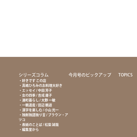
て
シリーズコラム
今月号のピックアップ
TOPICS
好きです この店
真嶋ひろみのお料理大好き
エッセイ / 中田 芳子
女の四季 / 吉成 庸子
湊町暮らし / 大野 一敏
一鶴遺産 / 田辺 鶴遊
漢字を楽しむ / 小山 光一
独断独語独り言 / ブラウン・ア
ツコ
表紙のことば / 松柴 誠哉
編集室から