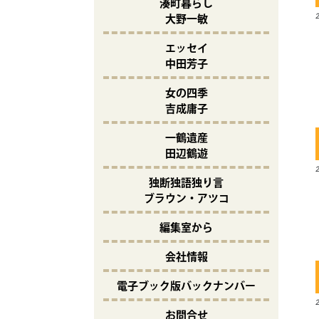
湊町暮らし
大野一敏
エッセイ
中田芳子
女の四季
吉成庸子
一鶴遺産
田辺鶴遊
独断独語独り言
ブラウン・アツコ
編集室から
会社情報
電子ブック版バックナンバー
お問合せ