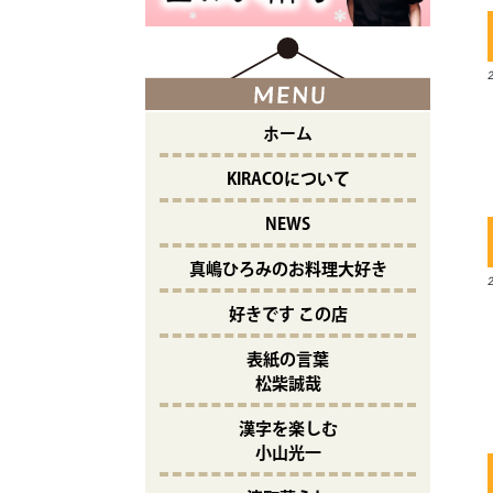
ホーム
KIRACOについて
NEWS
真嶋ひろみのお料理大好き
好きです この店
表紙の言葉
松柴誠哉
漢字を楽しむ
小山光一