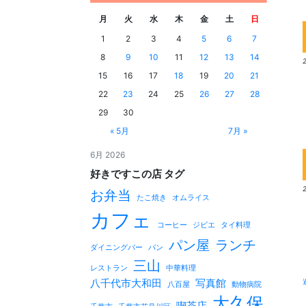
月
火
水
木
金
土
日
1
2
3
4
5
6
7
8
9
10
11
12
13
14
15
16
17
18
19
20
21
22
23
24
25
26
27
28
29
30
« 5月
7月 »
6月 2026
好きですこの店 タグ
お弁当
たこ焼き
オムライス
カフェ
コーヒー
ジビエ
タイ料理
パン屋
ランチ
ダイニングバー
パン
三山
レストラン
中華料理
八千代市大和田
写真館
八百屋
動物病院
大久保
喫茶店