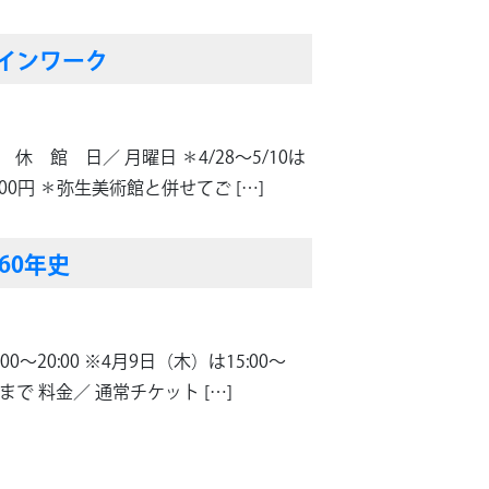
インワーク
） 休 館 日／ 月曜日 ＊4/28～5/10は
0円 ＊弥生美術館と併せてご […]
60年史
0～20:00 ※4月9日（木）は15:00～
前まで 料金／ 通常チケット […]