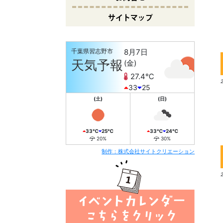
サイトマップ
千葉県習志野市
8月7日
2
天気予報
(金)
27.4℃
33
25
(土)
(日)
33℃
25℃
33℃
24℃
20%
30%
制作：株式会社サイトクリエーション