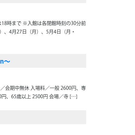
は18時まで ※入館は各閉館時刻の30分前
月）、4月27日（月）、5月4日（月・
an～
日／会期中無休 入場料／一般 2600円、専
、65歳以上 2500円 会場／寺 […]