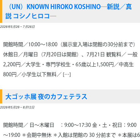
（UN）KNOWN HIROKO KOSHINO─新説／真
説 コシノヒロコ─
2026年5月26
–
7月26日
開館時間／10:00～18:00（展示室入場は閉館の30分前まで）
休館日／月曜日（7月20日は開館）、7月21日 観覧料／ ⼀般
2,200円／⼤学⽣・専⾨学校⽣・65歳以上1,500円／中高生
800円／⼩学⽣以下無料／ […]
大ゴッホ展 夜のカフェテラス
2026年5月29
–
8月12日
開館時間／ 日～木曜日 ：9:00～17:30 金・土・祝日：9:00
～19:00 ＊会期中無休 ＊入館は閉館の 30 分前まで ＊本展は6