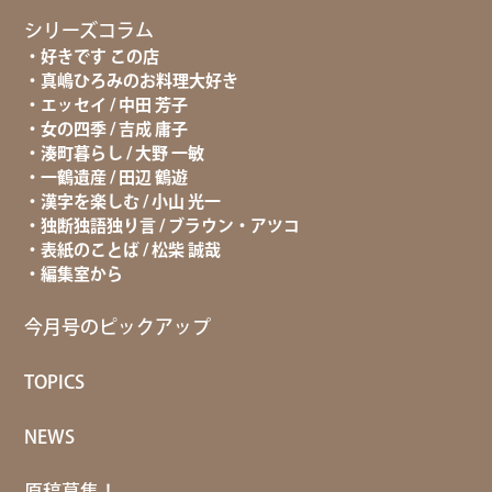
シリーズコラム
好きです この店
真嶋ひろみのお料理大好き
エッセイ / 中田 芳子
女の四季 / 吉成 庸子
湊町暮らし / 大野 一敏
一鶴遺産 / 田辺 鶴遊
漢字を楽しむ / 小山 光一
独断独語独り言 / ブラウン・アツコ
表紙のことば / 松柴 誠哉
編集室から
今月号のピックアップ
TOPICS
NEWS