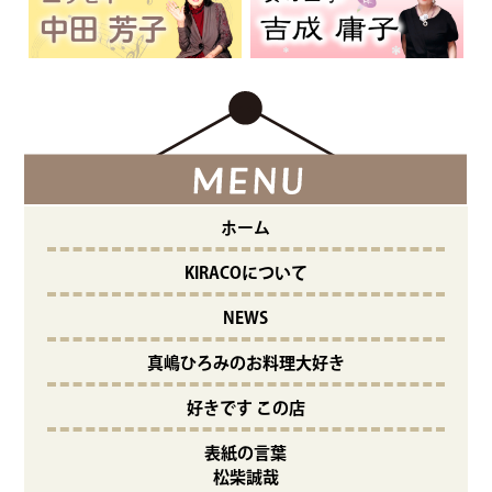
ホーム
KIRACOについて
NEWS
真嶋ひろみのお料理大好き
好きです この店
表紙の言葉
松柴誠哉