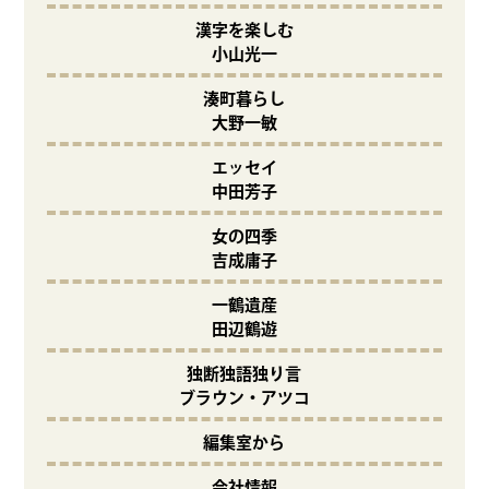
漢字を楽しむ
小山光一
湊町暮らし
大野一敏
エッセイ
中田芳子
女の四季
吉成庸子
一鶴遺産
田辺鶴遊
独断独語独り言
ブラウン・アツコ
編集室から
会社情報