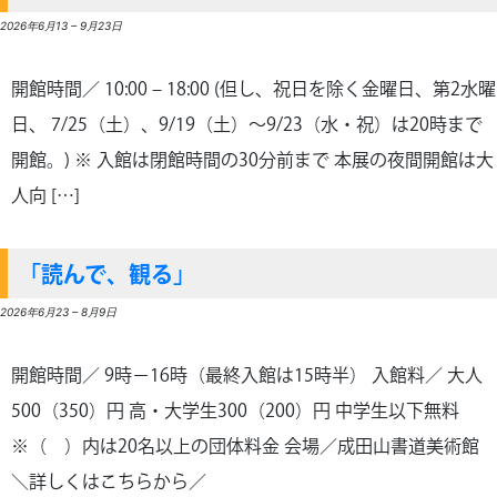
2026年6月13
–
9月23日
開館時間／ 10:00 – 18:00 (但し、祝日を除く金曜日、第2水曜
日、 7/25（土）、9/19（土）～9/23（水・祝）は20時まで
開館。) ※ 入館は閉館時間の30分前まで 本展の夜間開館は大
人向 […]
「読んで、観る」
2026年6月23
–
8月9日
開館時間／ 9時－16時（最終入館は15時半） 入館料／ 大人
500（350）円 高・大学生300（200）円 中学生以下無料
※（ ）内は20名以上の団体料金 会場／成田山書道美術館
＼詳しくはこちらから／