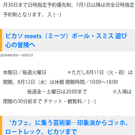
月30日まで日時指定予約優先制、7月1日以降は完全日時指定
予約制となります。 入 […]
ピカソ meets（ミーツ）ポール・スミス 遊び
心の冒険へ
2026年6月10
–
9月21日
休館日／毎週火曜日 ＊ただし8月11日（火・祝）は
開館、8月12日（水）は休館 開館時間／10:00～18:00
毎週金・土曜日は20:00まで ※入場は
閉館の30分前まで チケット・観覧料／ […]
〝カフェ〟に集う芸術家―印象派からゴッホ、
ロートレック、ピカソまで