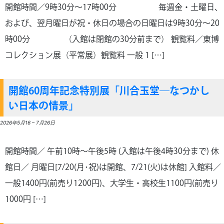
開館時間／9時30分～17時00分 毎週金・土曜日、
および、翌月曜日が祝・休日の場合の日曜日は9時30分～20
時00分 （入館は閉館の30分前まで） 観覧料／東博
コレクション展（平常展）観覧料 一般 1 […]
開館60周年記念特別展「川合玉堂―なつかし
い日本の情景」
2026年5月16
–
7月26日
開館時間／ 午前10時～午後5時 (入館は午後4時30分まで) 休
館日／ 月曜日[7/20(月･祝)は開館、7/21(火)は休館] 入館料／
一般1400円(前売り1200円)、大学生・高校生1100円(前売り
1000円 […]