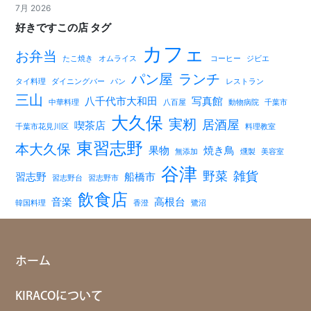
7月 2026
好きですこの店 タグ
カフェ
お弁当
たこ焼き
オムライス
コーヒー
ジビエ
パン屋
ランチ
タイ料理
ダイニングバー
パン
レストラン
三山
八千代市大和田
写真館
中華料理
八百屋
動物病院
千葉市
大久保
実籾
居酒屋
喫茶店
千葉市花見川区
料理教室
東習志野
本大久保
果物
焼き鳥
無添加
燻製
美容室
谷津
野菜
雑貨
習志野
船橋市
習志野台
習志野市
飲食店
音楽
高根台
韓国料理
香澄
鷺沼
ホーム
KIRACOについて