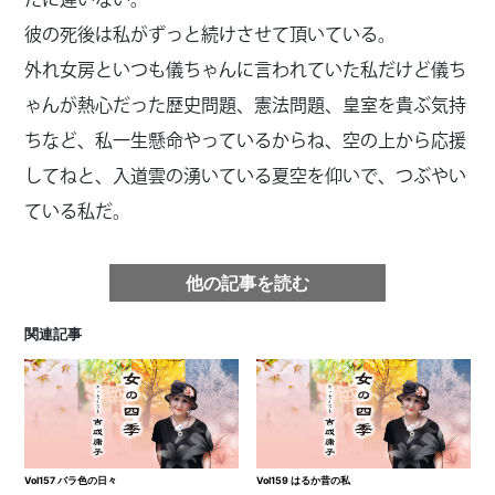
たに違いない。
彼の死後は私がずっと続けさせて頂いている。
外れ女房といつも儀ちゃんに言われていた私だけど儀ち
ゃんが熱心だった歴史問題、憲法問題、皇室を貴ぶ気持
ちなど、私一生懸命やっているからね、空の上から応援
してねと、入道雲の湧いている夏空を仰いで、つぶやい
ている私だ。
他の記事を読む
関連記事
Vol157 バラ色の日々
Vol159 はるか昔の私