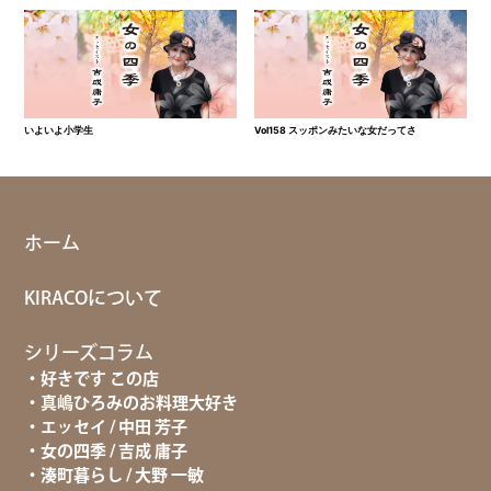
いよいよ小学生
Vol158 スッポンみたいな女だってさ
ホーム
KIRACOについて
シリーズコラム
好きです この店
真嶋ひろみのお料理大好き
エッセイ / 中田 芳子
女の四季 / 吉成 庸子
湊町暮らし / 大野 一敏