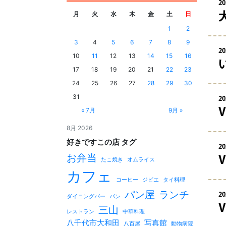
20
月
火
水
木
金
土
日
1
2
3
4
5
6
7
8
9
20
10
11
12
13
14
15
16
17
18
19
20
21
22
23
24
25
26
27
28
29
30
31
20
« 7月
9月 »
8月 2026
好きですこの店 タグ
20
お弁当
たこ焼き
オムライス
カフェ
コーヒー
ジビエ
タイ料理
パン屋
ランチ
20
ダイニングバー
パン
三山
レストラン
中華料理
八千代市大和田
写真館
八百屋
動物病院