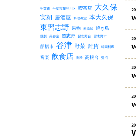
大久保
喫茶店
千葉市
千葉市花見川区
20
実籾
本大久保
居酒屋
料理教室
東習志野
果物
焼き鳥
無添加
習志野
燻製
美容室
習志野台
習志野市
20
谷津
野菜
雑貨
船橋市
韓国料理
飲食店
音楽
高根台
香澄
鷺沼
20
20
20