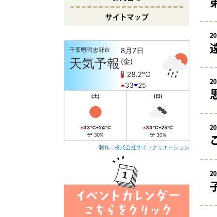
サイトマップ
20
千葉県習志野市
8月7日
10
天気予報
(金)
28.2℃
20
33
25
(土)
(日)
20
33℃
24℃
33℃
25℃
30%
30%
制作：株式会社サイトクリエーション
20