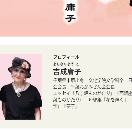
プロフィール
よし
なり
よう
こ
吉
成
庸
子
千葉県市原出身 文化学院文学科卒 
会会長 千葉おかみさん会会長
エッセイ『八丁堀ものがたり』『西銀
葉ものがたり』 短編集『花を焼く』
字』『夢子』