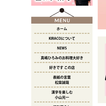
ホーム
KIRACOについて
NEWS
真嶋ひろみのお料理大好き
好きです この店
表紙の言葉
松柴誠哉
漢字を楽しむ
小山光一