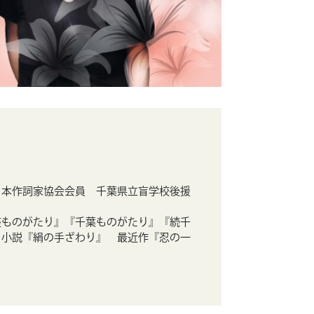
日本作詞家協会会員 千葉県立盲学校後援
座ものがたり』『千葉ものがたり』『続千
 小説『絹の手ざわり』 最近作『忍の一