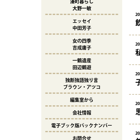
湊町暮らし
大野一敏
20
エッセイ
中田芳子
女の四季
20
吉成庸子
一鶴遺産
田辺鶴遊
20
独断独語独り言
ブラウン・アツコ
編集室から
20
会社情報
電子ブック版バックナンバー
20
お問合せ