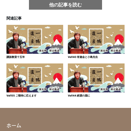
他の記事を読む
関連記事
講談教室十五年
Vol140 有遊会と小島先生
Vol155 ご期待に応えます
Vol144 絶望の淵に
ホーム