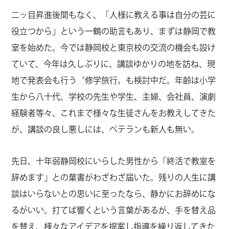
二ッ目昇進後間もなく、「人様に教える事は自分の芸に
役立つから」という一鶴の助言もあり、まずは静岡で教
室を始めた。今では静岡校と東京校の交流の機会も設け
ていて、今年は久しぶりに、講談ゆかりの地を訪ね、現
地で発表会も行う〝修学旅行〟も検討中だ。年齢は小学
生から八十代、学校の先生や学生、主婦、会社員、演劇
経験者等々、これまで様々な生徒さんをお教えしてきた
が、講談の良し悪しには、ベテランも新人も無い。
先日、十年弱静岡校にいらした男性から「終活で教室を
辞めます」との葉書がわざわざ届いた。残りの人生に講
談はいらないとの思いに至ったなら、静かにお辞めにな
るがいい。打てば響くという言葉があるが、手を替え品
を替え、様々なアイデアを提案し指導を繰り返してきた