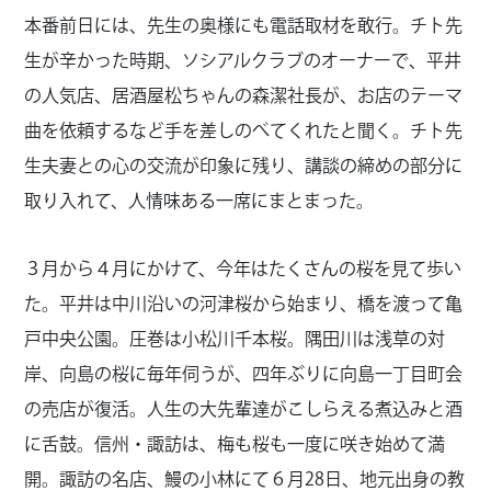
本番前日には、先生の奥様にも電話取材を敢行。チト先
生が辛かった時期、ソシアルクラブのオーナーで、平井
の人気店、居酒屋松ちゃんの森潔社長が、お店のテーマ
曲を依頼するなど手を差しのべてくれたと聞く。チト先
生夫妻との心の交流が印象に残り、講談の締めの部分に
取り入れて、人情味ある一席にまとまった。
３月から４月にかけて、今年はたくさんの桜を見て歩い
た。平井は中川沿いの河津桜から始まり、橋を渡って亀
戸中央公園。圧巻は小松川千本桜。隅田川は浅草の対
岸、向島の桜に毎年伺うが、四年ぶりに向島一丁目町会
の売店が復活。人生の大先輩達がこしらえる煮込みと酒
に舌鼓。信州・諏訪は、梅も桜も一度に咲き始めて満
開。諏訪の名店、鰻の小林にて６月28日、地元出身の教