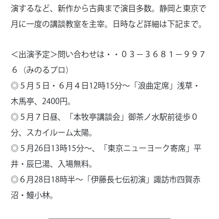
演するなど、新作から古典まで演目多数。静岡と東京で
月に一度の講談教室を主宰。日時など詳細は下記まで。
＜出演予定＞問い合わせは・・０３－３６８１－９９７
６（みのるプロ）
◎５月５日・６月４日12時15分～「浪曲定席」浅草・
木馬亭、2400円。
◎５月７日昼、「本牧亭講談会」御茶ノ水駅前徒歩０
分、スカイルーム太陽。
◎５月26日13時15分～、「東京ニューヨーク寄席」平
井・辰巳湯、入場無料。
◎６月28日18時半～「伊藤長七伝初演」諏訪市四賀赤
沼・鰻小林。