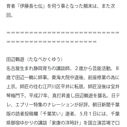
育者「伊藤長七伝」を伺う事となった顛末は、また次
回。
＝＝＝＝＝＝＝＝＝＝＝＝＝＝＝＝＝＝＝＝＝＝＝＝＝
＝＝＝＝＝＝＝＝＝＝＝＝＝＝＝＝＝＝＝＝
田辺鶴遊（たなべかくゆう）
名古屋生まれ静岡育ちの講談師。２歳から芸能活動。８
歳で田辺一鶴に師事。東海大院中退後、前座修業の為に
上京。師匠の住む江戸川区平井に転居。師匠没後は宝井
琴梅門下。平成27年、真打昇進し田辺鶴遊を襲名。日テ
レ、エブリー特集のナレーションが好評。朝日新聞千葉
版の読者投稿欄「千葉笑い」選者。５月１日には、千葉
県御宿ゆかりの講談「家康の洋時計」を国立演芸場で口