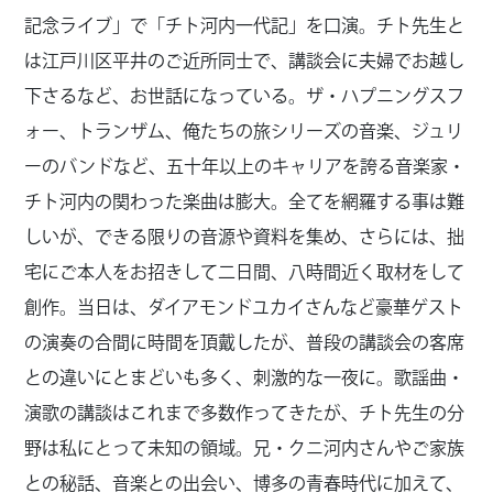
記念ライブ」で「チト河内一代記」を口演。チト先生と
は江戸川区平井のご近所同士で、講談会に夫婦でお越し
下さるなど、お世話になっている。ザ・ハプニングスフ
ォー、トランザム、俺たちの旅シリーズの音楽、ジュリ
ーのバンドなど、五十年以上のキャリアを誇る音楽家・
チト河内の関わった楽曲は膨大。全てを網羅する事は難
しいが、できる限りの音源や資料を集め、さらには、拙
宅にご本人をお招きして二日間、八時間近く取材をして
創作。当日は、ダイアモンドユカイさんなど豪華ゲスト
の演奏の合間に時間を頂戴したが、普段の講談会の客席
との違いにとまどいも多く、刺激的な一夜に。歌謡曲・
演歌の講談はこれまで多数作ってきたが、チト先生の分
野は私にとって未知の領域。兄・クニ河内さんやご家族
との秘話、音楽との出会い、博多の青春時代に加えて、