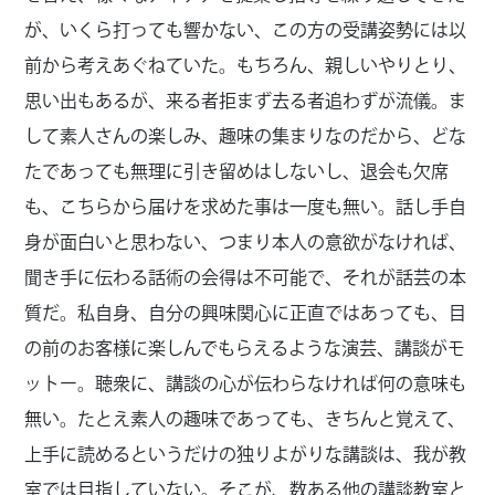
が、いくら打っても響かない、この方の受講姿勢には以
前から考えあぐねていた。もちろん、親しいやりとり、
思い出もあるが、来る者拒まず去る者追わずが流儀。ま
して素人さんの楽しみ、趣味の集まりなのだから、どな
たであっても無理に引き留めはしないし、退会も欠席
も、こちらから届けを求めた事は一度も無い。話し手自
身が面白いと思わない、つまり本人の意欲がなければ、
聞き手に伝わる話術の会得は不可能で、それが話芸の本
質だ。私自身、自分の興味関心に正直ではあっても、目
の前のお客様に楽しんでもらえるような演芸、講談がモ
ットー。聴衆に、講談の心が伝わらなければ何の意味も
無い。たとえ素人の趣味であっても、きちんと覚えて、
上手に読めるというだけの独りよがりな講談は、我が教
室では目指していない。そこが、数ある他の講談教室と