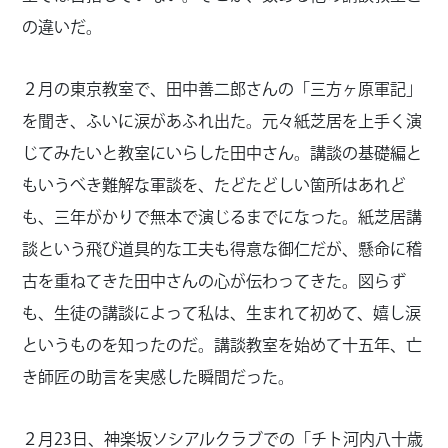
の違いだ。
２月の東京教室で、田中善二郎さんの「三方ヶ原軍記」
を聞き、ふいに涙があふれ出た。元々紙芝居を上手く演
じてみたいと教室にいらした田中さん。講談の基礎編と
もいうべき難解な軍談を、たどたどしい箇所はあれど
も、三年がかりで無本で演じるまでになった。紙芝居講
談という飛び道具的な工夫も得意な御仁だが、懸命に稽
古を重ねてきた田中さんの心が伝わってきた。図らず
も、生徒の講談によって私は、生まれて初めて、嬉し涙
というものを知ったのだ。講談教室を始めて十五年、亡
き師匠の助言を実感した瞬間だった。
２月23日、神楽坂ソシアルクラブでの「チト河内八十歳