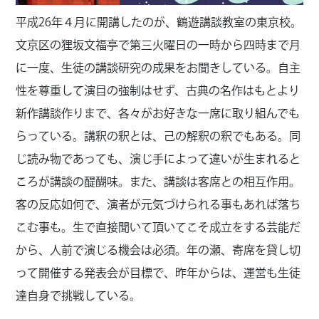
平成26年４月に開講したのが、鶴遊講談教室の東京校。
文京区の狸坂文福亭で第三火曜日の一時から四時まで月
に一度、生徒の講談研究の成果をお聞きしている。自主
性を尊重して演目の強制はせず、古典の名作はもとより
新作講談作りまで、各々がお好きな一席に取り組んでも
らっている。講釈の釈とは、己の解釈の釈でもある。同
じ読み物であっても、演じ手によって違いが生まれると
ころが講談の醍醐味。また、講談は客席との相互作用。
客の反応如何で、演者が元気づけられる事もあれば落ち
こむ事も。生で直接聞いて頂いてこそ成立をする芸能だ
から、人前で演じる機会は必須。年の瀬、寄席を貸し切
って開催する発表会が目標で、昨年からは、運営も生徒
達自身で挑戦している。