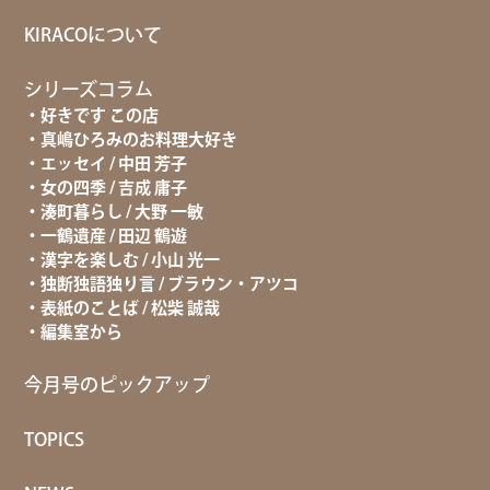
KIRACOについて
シリーズコラム
好きです この店
真嶋ひろみのお料理大好き
エッセイ / 中田 芳子
女の四季 / 吉成 庸子
湊町暮らし / 大野 一敏
一鶴遺産 / 田辺 鶴遊
漢字を楽しむ / 小山 光一
独断独語独り言 / ブラウン・アツコ
表紙のことば / 松柴 誠哉
編集室から
今月号のピックアップ
TOPICS