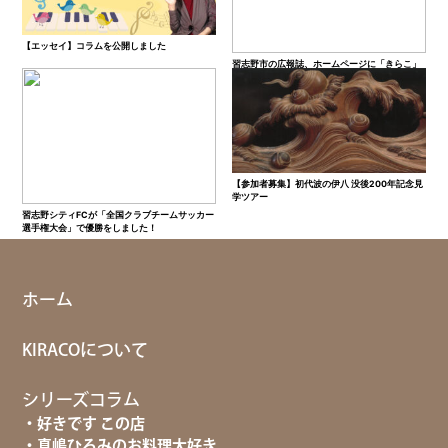
【エッセイ】コラムを公開しました
習志野市の広報誌、ホームページに「きらこ」
が紹介されました！
【参加者募集】初代波の伊八 没後200年記念見
学ツアー
習志野シティFCが「全国クラブチームサッカー
選手権大会」で優勝をしました！
ホーム
KIRACOについて
シリーズコラム
好きです この店
真嶋ひろみのお料理大好き