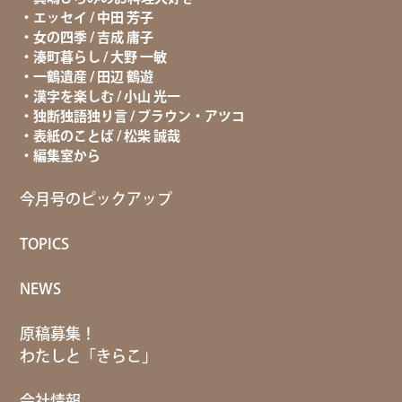
エッセイ / 中田 芳子
女の四季 / 吉成 庸子
湊町暮らし / 大野 一敏
一鶴遺産 / 田辺 鶴遊
漢字を楽しむ / 小山 光一
独断独語独り言 / ブラウン・アツコ
表紙のことば / 松柴 誠哉
編集室から
今月号のピックアップ
TOPICS
NEWS
原稿募集！
わたしと「きらこ」