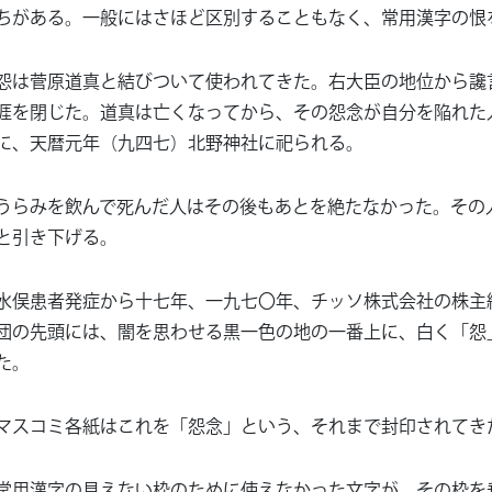
ちがある。一般にはさほど区別することもなく、常用漢字の恨
怨は菅原道真と結びついて使われてきた。右大臣の地位から讒
涯を閉じた。道真は亡くなってから、その怨念が自分を陥れた
に、天暦元年（九四七）北野神社に祀られる。
うらみを飲んで死んだ人はその後もあとを絶たなかった。その
と引き下げる。
水俣患者発症から十七年、一九七〇年、チッソ株式会社の株主
団の先頭には、闇を思わせる黒一色の地の一番上に、白く「怨
た。
マスコミ各紙はこれを「怨念」という、それまで封印されてき
常用漢字の見えない枠のために使えなかった文字が、その枠を