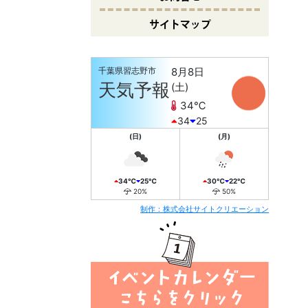
サイトマップ
千葉県習志野市
8月8日
10
天気予報
(土)
34℃
34
25
(日)
(月)
34℃
25℃
30℃
22℃
20%
50%
制作：株式会社サイトクリエーション