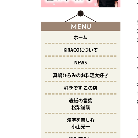
ホーム
KIRACOについて
NEWS
真嶋ひろみのお料理大好き
好きです この店
表紙の言葉
松柴誠哉
漢字を楽しむ
小山光一