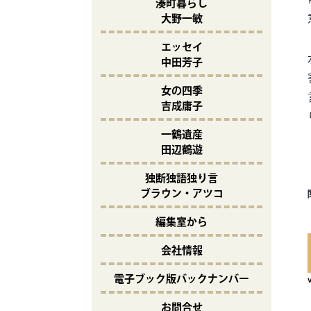
湊町暮らし
大野一敏
エッセイ
中田芳子
女の四季
吉成庸子
一鶴遺産
田辺鶴遊
独断独語独り言
ブラウン・アツコ
編集室から
会社情報
電子ブック版バックナンバー
お問合せ