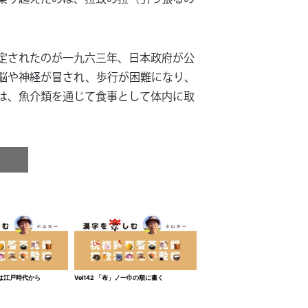
定されたのが一九六三年、日本政府が公
脳や神経が冒され、歩行が困難になり、
は、魚介類を通じて食事として体内に取
茶色は江戸時代から
Vol142 「布」ノ一巾の順に書く