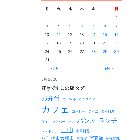
月
火
水
木
金
土
日
1
2
3
4
5
6
7
8
9
10
11
12
13
14
15
16
17
18
19
20
21
22
23
24
25
26
27
28
29
30
31
« 7月
9月 »
8月 2026
好きですこの店 タグ
お弁当
たこ焼き
オムライス
カフェ
コーヒー
ジビエ
タイ料理
パン屋
ランチ
ダイニングバー
パン
三山
レストラン
中華料理
八千代市大和田
写真館
八百屋
動物病院