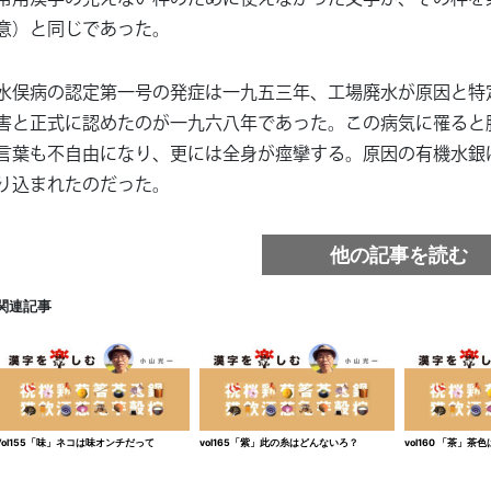
意）と同じであった。
水俣病の認定第一号の発症は一九五三年、工場廃水が原因と特
害と正式に認めたのが一九六八年であった。この病気に罹ると
言葉も不自由になり、更には全身が痙攣する。原因の有機水銀
り込まれたのだった。
他の記事を読む
関連記事
Vol155「味」ネコは味オンチだって
vol165「紫」此の糸はどんないろ？
vol160 「茶」