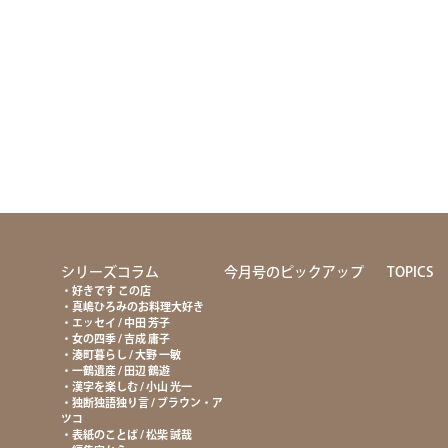
て
シリーズコラム
今月号のピックアップ
TOPICS
好きです この店
真嶋ひろみのお料理大好き
エッセイ / 中田 芳子
女の四季 / 吉成 庸子
湊町暮らし / 大野 一敏
一鶴遺産 / 田辺 鶴遊
漢字を楽しむ / 小山 光一
独断独語独り言 / ブラウン・ア
ツコ
表紙のことば / 松柴 誠哉