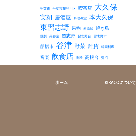
大久保
喫茶店
千葉市
千葉市花見川区
実籾
本大久保
居酒屋
料理教室
東習志野
果物
焼き鳥
無添加
習志野
燻製
美容室
習志野台
習志野市
谷津
野菜
雑貨
船橋市
韓国料理
飲食店
音楽
高根台
香澄
鷺沼
ホーム
KIRACOについ