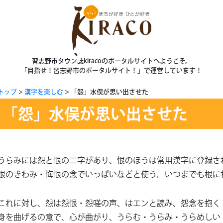
習志野市タウン誌kiracoのポータルサイトへようこそ。
「目指せ！習志野市のポータルサイト！」で運営しています！
トップ
漢字を楽しむ
「怨」水俣が思い出させた
「怨」水俣が思い出させた
うらみには怨と恨の二字があり、恨のほうは常用漢字に登録さ
恨のきわみ・悔恨の念でいっぱいなどと使う。いつまでも根に
これに対し、怨は怨恨・怨嗟の声、はエンと読み、怨念を抱く
身を曲げるの意で、心が曲がり、うらむ・うらみ・うらめしい