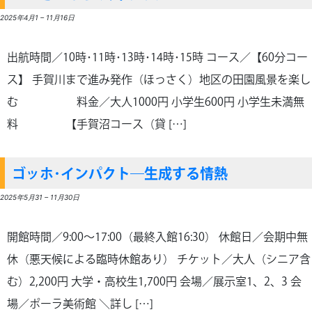
2025年4月1
–
11月16日
出航時間／10時･11時･13時･14時･15時 コース／【60分コー
ス】 手賀川まで進み発作（ほっさく）地区の田園風景を楽し
む 料金／大人1000円 小学生600円 小学生未満無
料 【手賀沼コース（貸 […]
ゴッホ･インパクト―生成する情熱
2025年5月31
–
11月30日
開館時間／9:00～17:00（最終入館16:30） 休館日／会期中無
休（悪天候による臨時休館あり） チケット／大人（シニア含
む）2,200円 大学・高校生1,700円 会場／展示室1、2、3 会
場／ポーラ美術館 ＼詳し […]