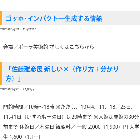
ゴッホ･インパクト―生成する情熱
2025年5月31
–
11月30日
会場／ポーラ美術館 詳しくはこちらから
「佐藤雅彦展 新しい×（作り方＋分かり
方）」
2025年6月28
–
11月3日
開館時間／10時～18時 ※ただし、10月4、11、18、25日、
11月1日（いずれも土曜日）は20時まで ※入館は閉館の30分
前まで 休館日／木曜日 観覧料／ 一般 2,000（1,900）円 大学
生 1,600（1, […]