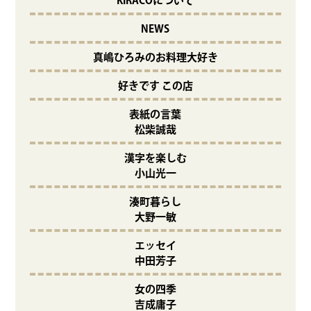
KIRACOについて
NEWS
真嶋ひろみのお料理大好き
好きです この店
表紙の言葉
松柴誠哉
漢字を楽しむ
小山光一
湊町暮らし
大野一敏
エッセイ
中田芳子
女の四季
吉成庸子