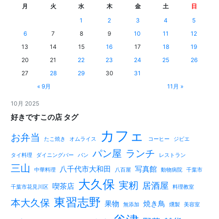
月
火
水
木
金
土
日
1
2
3
4
5
6
7
8
9
10
11
12
13
14
15
16
17
18
19
20
21
22
23
24
25
26
27
28
29
30
31
« 9月
11月 »
10月 2025
好きですこの店 タグ
カフェ
お弁当
たこ焼き
オムライス
コーヒー
ジビエ
パン屋
ランチ
タイ料理
ダイニングバー
パン
レストラン
三山
八千代市大和田
写真館
中華料理
八百屋
動物病院
千葉市
大久保
実籾
居酒屋
喫茶店
千葉市花見川区
料理教室
東習志野
本大久保
果物
焼き鳥
無添加
燻製
美容室