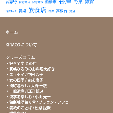
谷津
野菜
雑貨
習志野
船橋市
習志野台
習志野市
飲食店
音楽
高根台
韓国料理
香澄
鷺沼
ホーム
KIRACOについて
シリーズコラム
好きです この店
真嶋ひろみのお料理大好き
エッセイ / 中田 芳子
女の四季 / 吉成 庸子
湊町暮らし / 大野 一敏
一鶴遺産 / 田辺 鶴遊
漢字を楽しむ / 小山 光一
独断独語独り言 / ブラウン・アツコ
表紙のことば / 松柴 誠哉