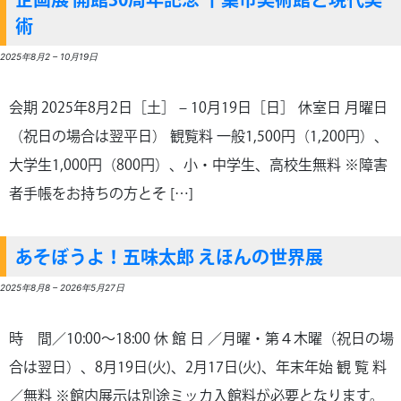
企画展 開館30周年記念 千葉市美術館と現代美
術
2025年8月2
–
10月19日
会期 2025年8月2日［土］ – 10月19日［日］ 休室日 月曜日
（祝日の場合は翌平日） 観覧料 一般1,500円（1,200円）、
大学生1,000円（800円）、小・中学生、高校生無料 ※障害
者手帳をお持ちの方とそ […]
あそぼうよ！五味太郎 えほんの世界展
2025年8月8
–
2026年5月27日
時 間／10:00〜18:00 休 館 日 ／月曜・第４木曜（祝日の場
合は翌日）、8月19日(火)、2月17日(火)、年末年始 観 覧 料
／無料 ※館内展示は別途ミッカ入館料が必要となります。