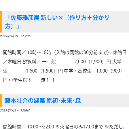
「佐藤雅彦展 新しい×（作り方＋分かり
方）」
2025年6月29
–
11月3日
開館時間／ 10時～18時（入館は閉館の30分前まで） 休館日
／木曜日 観覧料／ 一 般 2,000（1,900）円 大学
生 1,600（1,500）円 中学・高校生 1,000（900）
円 小学生以下 無 […]
藤本壮介の建築 原初･未来･森
2025年7月2
–
11月9日
開館時間／ 10:00～22:00 ※火曜日のみ17:00まで ※ただし、