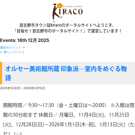
習志野市タウン誌kiracoのポータルサイトへようこそ。
「目指せ！習志野市のポータルサイト！」で運営しています！
Events: 18th 12月 2025
過去のイベント
→
←
新しいイベント
オルセー美術館所蔵 印象派―室内をめぐる物
語
2025年10月25
–
2026年2月15日
開館時間／ 9:30～17:30（金・土曜日は～20:00） ※入館は閉
館の30分前まで 休館日／ 月曜日、11月4日[火]、11月25日
[火]、12月28日[日]－2026年1月1日[木･祝]、1月13日[火]（た
だし […]