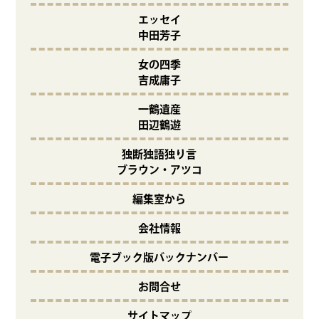
エッセイ
中田芳子
女の四季
吉成庸子
一鶴遺産
田辺鶴遊
独断独語独り言
ブラウン・アツコ
編集室から
会社情報
電子ブック版バックナンバー
お問合せ
サイトマップ