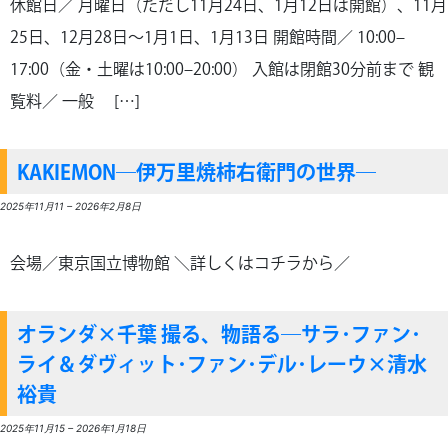
休館日／ 月曜日（ただし11月24日、1月12日は開館）、11月
25日、12月28日～1月1日、1月13日 開館時間／ 10:00–
17:00（金・土曜は10:00–20:00） 入館は閉館30分前まで 観
覧料／ 一般 […]
KAKIEMON―伊万里焼柿右衛門の世界―
2025年11月11
–
2026年2月8日
会場／東京国立博物館 ＼詳しくはコチラから／
オランダ×千葉 撮る、物語る―サラ･ファン･
ライ＆ダヴィット･ファン･デル･レーウ×清水
裕貴
2025年11月15
–
2026年1月18日