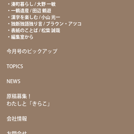
湊町暮らし / 大野 一敏
一鶴遺産 / 田辺 鶴遊
漢字を楽しむ / 小山 光一
独断独語独り言 / ブラウン・アツコ
表紙のことば / 松柴 誠哉
編集室から
今月号のピックアップ
TOPICS
NEWS
原稿募集！
わたしと「きらこ」
会社情報
お問合せ