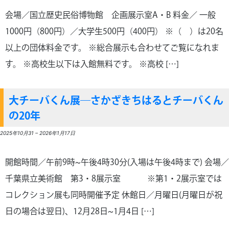
会場／国立歴史民俗博物館 企画展示室A・B 料金／ 一般
1000円（800円）／大学生500円（400円） ※（ ）は20名
以上の団体料金です。 ※総合展示も合わせてご覧になれま
す。 ※高校生以下は入館無料です。 ※高校 […]
大チーバくん展―さかざきちはるとチーバくん
の20年
2025年10月31
–
2026年1月17日
開館時間／午前9時~午後4時30分(入場は午後4時まで) 会場／
千葉県立美術館 第3・8展示室 ※第1・2展示室では
コレクション展も同時開催予定 休館日／月曜日(月曜日が祝
日の場合は翌日)、12月28日~1月4日 […]