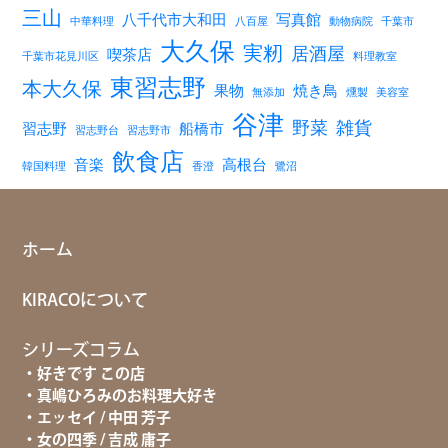
三山
八千代市大和田
写真館
中華料理
八百屋
動物病院
千葉市
大久保
実籾
居酒屋
喫茶店
千葉市花見川区
料理教室
東習志野
本大久保
果物
焼き鳥
無添加
燻製
美容室
谷津
野菜
雑貨
習志野
船橋市
習志野台
習志野市
飲食店
音楽
高根台
韓国料理
香澄
鷺沼
ホーム
KIRACOについて
シリーズコラム
好きです この店
真嶋ひろみのお料理大好き
エッセイ / 中田 芳子
女の四季 / 吉成 庸子