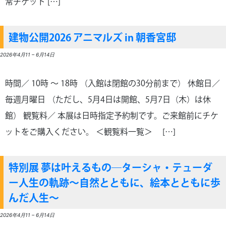
常チケット […]
建物公開2026 アニマルズ in 朝香宮邸
2026年4月11
–
6月14日
時間／ 10時 〜 18時 （入館は閉館の30分前まで） 休館日／
毎週月曜日 （ただし、5月4日は開館、5月7日（木）は休
館） 観覧料／ 本展は日時指定予約制です。ご来館前にチケ
ットをご購入ください。 ＜観覧料一覧＞ […]
特別展 夢は叶えるもの―ターシャ・テューダ
ー人生の軌跡～自然とともに、絵本とともに歩
んだ人生～
2026年4月11
–
6月14日