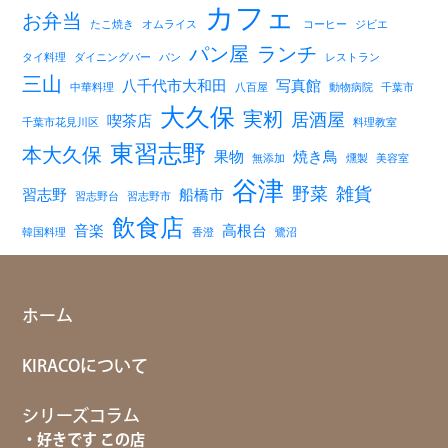
カフェ
お弁当
たこ焼き
オムライス
コーヒー
ジビエ
パン屋
ランチ
タイ料理
ダイニングバー
パン
レストラン
三山
八千代市大和田
写真館
中華料理
八百屋
動物病院
千葉市
大久保
実籾
居酒屋
喫茶店
千葉市花見川区
料理教室
東習志野
本大久保
果物
焼き鳥
無添加
燻製
美容室
谷津
野菜
雑貨
習志野
船橋市
習志野台
習志野市
飲食店
音楽
高根台
韓国料理
香澄
鷺沼
ホーム
KIRACOについて
シリーズコラム
好きです この店