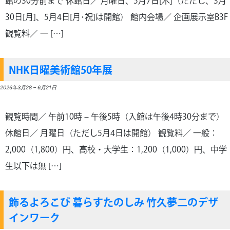
館の30分前まで 休館日／ 月曜日、5月7日[木]（ただし、3月
30日[月]、5月4日[月･祝]は開館） 館内会場／ 企画展示室B3F
観覧料／ 一 […]
NHK日曜美術館50年展
2026年3月28
–
6月21日
観覧時間／ 午前10時 – 午後5時（入館は午後4時30分まで）
休館日／ 月曜日（ただし5月4日は開館） 観覧料／ 一般：
2,000（1,800）円、高校・大学生：1,200（1,000）円、中学
生以下は無 […]
飾るよろこび 暮らすたのしみ 竹久夢二のデザ
インワーク