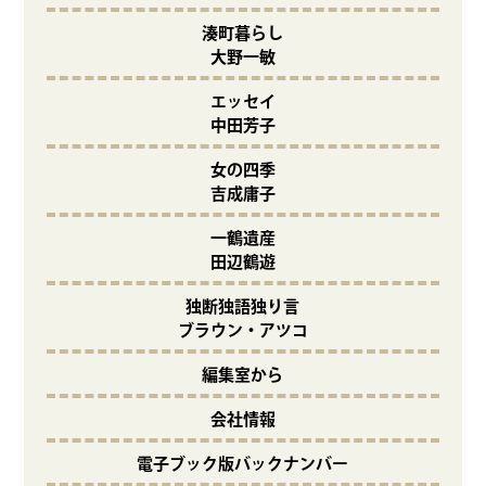
湊町暮らし
大野一敏
エッセイ
中田芳子
女の四季
吉成庸子
一鶴遺産
田辺鶴遊
独断独語独り言
ブラウン・アツコ
編集室から
会社情報
電子ブック版バックナンバー