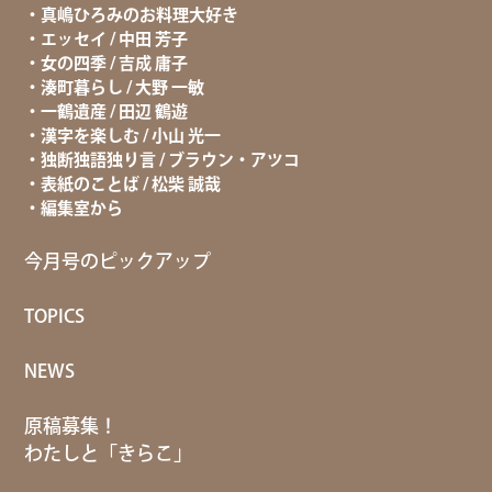
真嶋ひろみのお料理大好き
エッセイ / 中田 芳子
女の四季 / 吉成 庸子
湊町暮らし / 大野 一敏
一鶴遺産 / 田辺 鶴遊
漢字を楽しむ / 小山 光一
独断独語独り言 / ブラウン・アツコ
表紙のことば / 松柴 誠哉
編集室から
今月号のピックアップ
TOPICS
NEWS
原稿募集！
わたしと「きらこ」