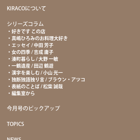
KIRACOについて
シリーズコラム
好きです この店
真嶋ひろみのお料理大好き
エッセイ / 中田 芳子
女の四季 / 吉成 庸子
湊町暮らし / 大野 一敏
一鶴遺産 / 田辺 鶴遊
漢字を楽しむ / 小山 光一
独断独語独り言 / ブラウン・アツコ
表紙のことば / 松柴 誠哉
編集室から
今月号のピックアップ
TOPICS