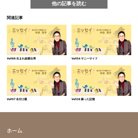
他の記事を読む
関連記事
Vol166 生まれ故郷台湾
Vol154 サニーサイド
Vol157 名付け親
Vol138 蘇った記憶
ホーム