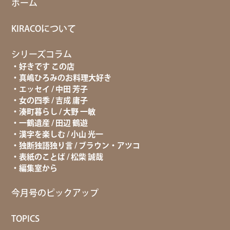
ホーム
KIRACOについて
シリーズコラム
好きです この店
真嶋ひろみのお料理大好き
エッセイ / 中田 芳子
女の四季 / 吉成 庸子
湊町暮らし / 大野 一敏
一鶴遺産 / 田辺 鶴遊
漢字を楽しむ / 小山 光一
独断独語独り言 / ブラウン・アツコ
表紙のことば / 松柴 誠哉
編集室から
今月号のピックアップ
TOPICS