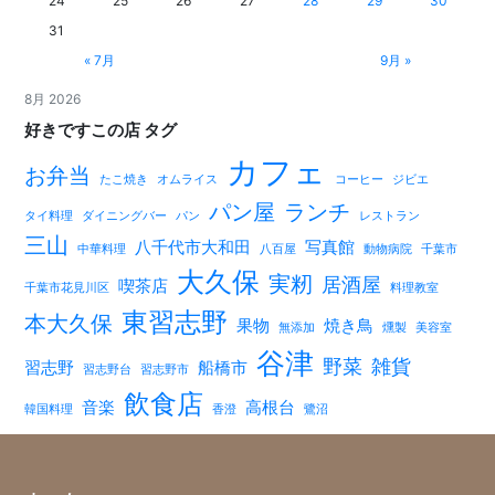
24
25
26
27
28
29
30
31
« 7月
9月 »
8月 2026
好きですこの店 タグ
カフェ
お弁当
たこ焼き
オムライス
コーヒー
ジビエ
パン屋
ランチ
タイ料理
ダイニングバー
パン
レストラン
三山
八千代市大和田
写真館
中華料理
八百屋
動物病院
千葉市
大久保
実籾
居酒屋
喫茶店
千葉市花見川区
料理教室
東習志野
本大久保
果物
焼き鳥
無添加
燻製
美容室
谷津
野菜
雑貨
習志野
船橋市
習志野台
習志野市
飲食店
音楽
高根台
韓国料理
香澄
鷺沼