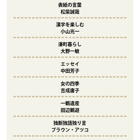
表紙の言葉
松柴誠哉
漢字を楽しむ
小山光一
湊町暮らし
大野一敏
エッセイ
中田芳子
女の四季
吉成庸子
一鶴遺産
田辺鶴遊
独断独語独り言
ブラウン・アツコ