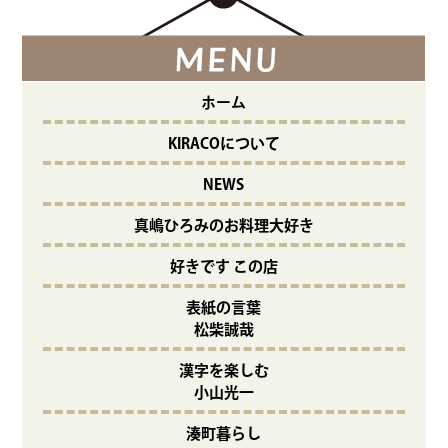
ホーム
KIRACOについて
NEWS
真嶋ひろみのお料理大好き
好きです この店
表紙の言葉
松柴誠哉
漢字を楽しむ
小山光一
湊町暮らし