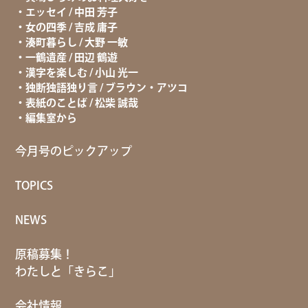
エッセイ / 中田 芳子
女の四季 / 吉成 庸子
湊町暮らし / 大野 一敏
一鶴遺産 / 田辺 鶴遊
漢字を楽しむ / 小山 光一
独断独語独り言 / ブラウン・アツコ
表紙のことば / 松柴 誠哉
編集室から
今月号のピックアップ
TOPICS
NEWS
原稿募集！
わたしと「きらこ」
会社情報