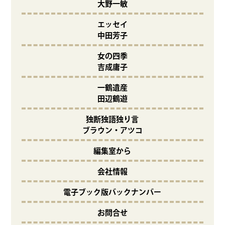
大野一敏
エッセイ
中田芳子
女の四季
吉成庸子
一鶴遺産
田辺鶴遊
独断独語独り言
ブラウン・アツコ
編集室から
会社情報
電子ブック版バックナンバー
お問合せ