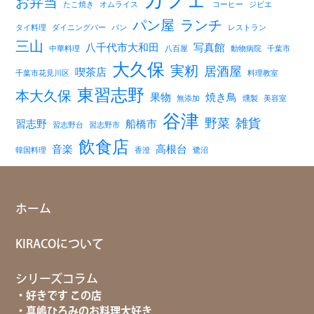
お弁当
たこ焼き
オムライス
コーヒー
ジビエ
パン屋
ランチ
タイ料理
ダイニングバー
パン
レストラン
三山
八千代市大和田
写真館
中華料理
八百屋
動物病院
千葉市
大久保
実籾
居酒屋
喫茶店
千葉市花見川区
料理教室
東習志野
本大久保
果物
焼き鳥
無添加
燻製
美容室
谷津
野菜
雑貨
習志野
船橋市
習志野台
習志野市
飲食店
音楽
高根台
韓国料理
香澄
鷺沼
ホーム
KIRACOについて
シリーズコラム
好きです この店
真嶋ひろみのお料理大好き