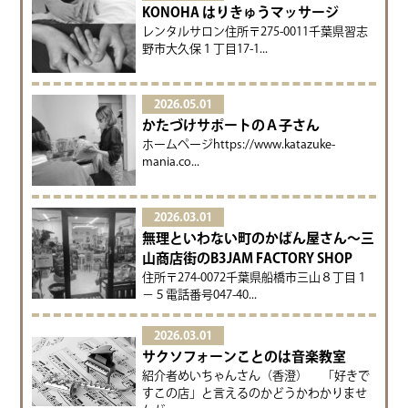
KONOHA はりきゅうマッサージ
レンタルサロン住所〒275-0011千葉県習志
野市大久保１丁目17-1...
2026.05.01
かたづけサポートのＡ子さん
ホームページhttps://www.katazuke-
mania.co...
2026.03.01
無理といわない町のかばん屋さん～三
山商店街のB3JAM FACTORY SHOP
住所〒274-0072千葉県船橋市三山８丁目１
−５電話番号047-40...
2026.03.01
サクソフォーンことのは音楽教室
紹介者めいちゃんさん（香澄） 「好きで
すこの店」と言えるのかどうかわかりませ